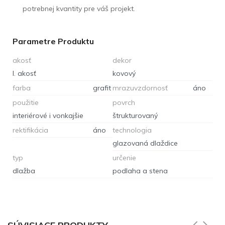
potrebnej kvantity pre váš projekt.
Parametre Produktu
akosť
dekor
I. akosť
kovový
farba
grafit
mrazuvzdornosť
áno
použitie
povrch
interiérové i vonkajšie
štrukturovaný
rektifikácia
áno
technologia
glazovaná dlaždice
typ
určenie
dlažba
podlaha a stena