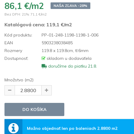
86,1 €/m2
NAŠA ZĽAVA -28%
Bez DPH: 21%:
71,1 €/m2
Katalógová cena:
119,1 €/m2
Kód produktu:
PP-01-248-1198-1198-1-006
EAN
5903238038485
Rozmery
119.8 x 119.8cm, tl:6mm
Dostupnosť:
skladom u dodavaťela
doručíme do piatku 21.8.
Množstvo (m2)
Možno objednať len po baleniach 2.8800 m2