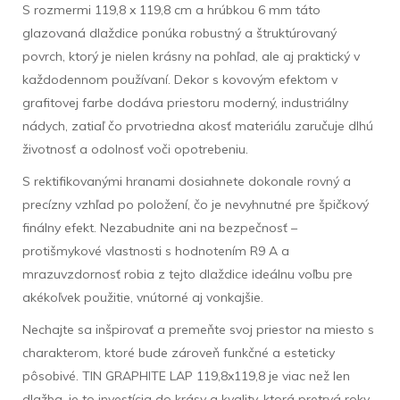
S rozmermi 119,8 x 119,8 cm a hrúbkou 6 mm táto
glazovaná dlaždice ponúka robustný a štruktúrovaný
povrch, ktorý je nielen krásny na pohľad, ale aj praktický v
každodennom používaní. Dekor s kovovým efektom v
grafitovej farbe dodáva priestoru moderný, industriálny
nádych, zatiaľ čo prvotriedna akosť materiálu zaručuje dlhú
životnosť a odolnosť voči opotrebeniu.
S rektifikovanými hranami dosiahnete dokonale rovný a
precízny vzhľad po položení, čo je nevyhnutné pre špičkový
finálny efekt. Nezabudnite ani na bezpečnosť –
protišmykové vlastnosti s hodnotením R9 A a
mrazuvzdornosť robia z tejto dlaždice ideálnu voľbu pre
akékoľvek použitie, vnútorné aj vonkajšie.
Nechajte sa inšpirovať a premeňte svoj priestor na miesto s
charakterom, ktoré bude zároveň funkčné a esteticky
pôsobivé. TIN GRAPHITE LAP 119,8x119,8 je viac než len
dlažba, je to investícia do krásy a kvality, ktorá pretrvá roky.