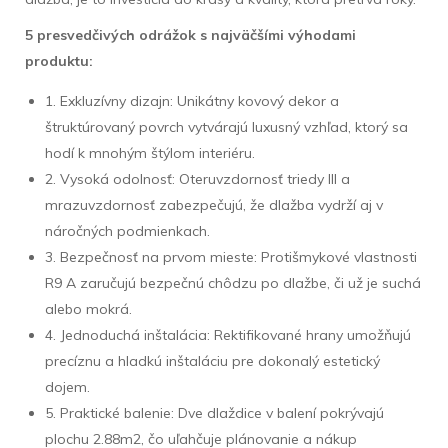
5 presvedčivých odrážok s najväčšími výhodami
produktu:
1. Exkluzívny dizajn: Unikátny kovový dekor a
štruktúrovaný povrch vytvárajú luxusný vzhľad, ktorý sa
hodí k mnohým štýlom interiéru.
2. Vysoká odolnosť: Oteruvzdornosť triedy III a
mrazuvzdornosť zabezpečujú, že dlažba vydrží aj v
náročných podmienkach.
3. Bezpečnosť na prvom mieste: Protišmykové vlastnosti
R9 A zaručujú bezpečnú chôdzu po dlažbe, či už je suchá
alebo mokrá.
4. Jednoduchá inštalácia: Rektifikované hrany umožňujú
precíznu a hladkú inštaláciu pre dokonalý estetický
dojem.
5. Praktické balenie: Dve dlaždice v balení pokrývajú
plochu 2.88m2, čo uľahčuje plánovanie a nákup