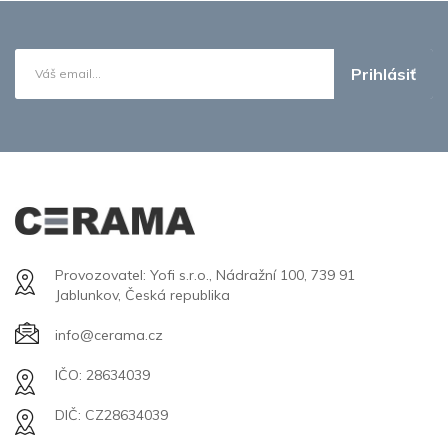
Prihlásiť
Provozovatel: Yofi s.r.o., Nádražní 100, 739 91
Jablunkov, Česká republika
info@cerama.cz
IČO: 28634039
DIČ: CZ28634039