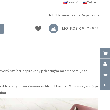
Slovenčina
Čeština
Prihlásenie
alebo
Registrácia
MÔJ KOŠÍK
0 m2 - 0,0 €
kovaný vzhľad inšpirovaný
prírodným mramorom
. Je to
exkluzívny a nadčasový vzhľad
. Marmo D'Oro sa vyznačuje
rásu
.