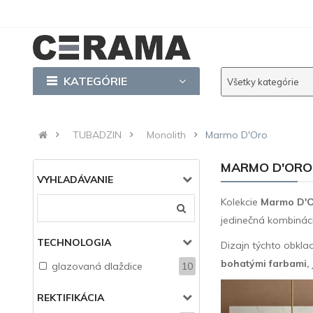
KATEGÓRIE
Všetky kategórie
TUBADZIN
Monolith
Marmo D'Oro
MARMO D'ORO
VYHĽADÁVANIE
Kolekcie
Marmo D'
jedinečná kombiná
TECHNOLOGIA
Dizajn týchto obkla
bohatými farbami, 
glazovaná dlaždice
10
REKTIFIKÁCIA