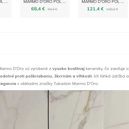
M
ARMO D'ORO POL 119,8x119,8
M
ARMO D'ORO POL 119,8x59,8
M
ARMO D'ORO POL 274,8x119,8
68,4 €
121,4 €
€
94,3 €
168,2 €
 Marmo D'Oro sú vyrobené z
vysoko kvalitnej
keramiky, čo zaisťuje i
odolné proti poškriabaniu, škvrnám a vlhkosti
. Ich ľahká údržba 
legancie
s obkladmi značky Tubadzin Marmo D'Oro.