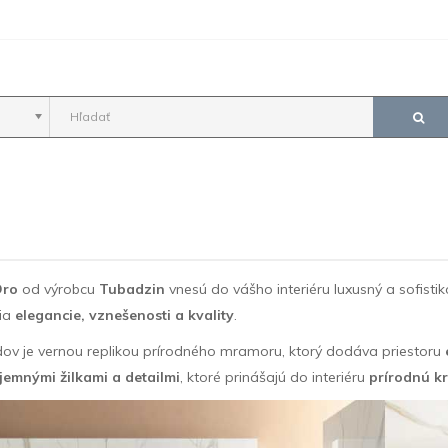
Oro
od výrobcu
Tubadzin
vnesú do vášho interiéru luxusný a sofisti
cia
elegancie, vznešenosti a kvality
.
dov je vernou replikou prírodného mramoru, ktorý dodáva priestoru
jemnými žilkami a detailmi
, ktoré prinášajú do interiéru
prírodnú k