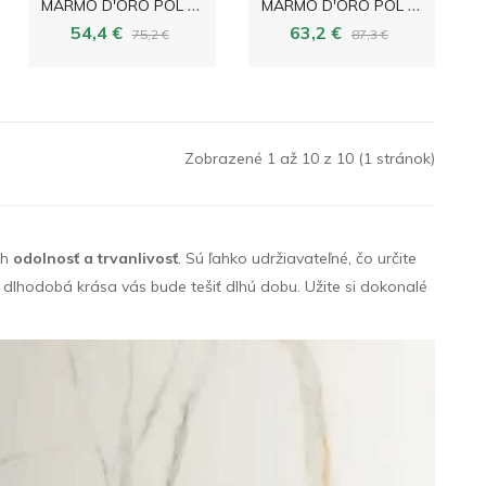
M
ARMO D'ORO POL 59,8x59,8
M
ARMO D'ORO POL 79,8x79,8
54,4 €
63,2 €
75,2 €
87,3 €
Zobrazené 1 až 10 z 10 (1 stránok)
ch
odolnosť a trvanlivosť
. Sú ľahko udržiavateľné, čo určite
a dlhodobá krása vás bude tešiť dlhú dobu. Užite si dokonalé