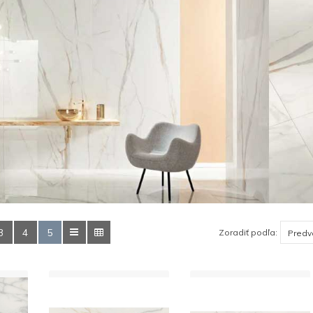
3
4
5
Zoradiť podľa: