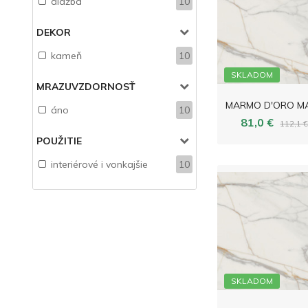
dlažba
10
DEKOR
kameň
10
SKLADOM
MRAZUVZDORNOSŤ
áno
10
81,0 €
112,1 
POUŽITIE
interiérové i vonkajšie
10
SKLADOM