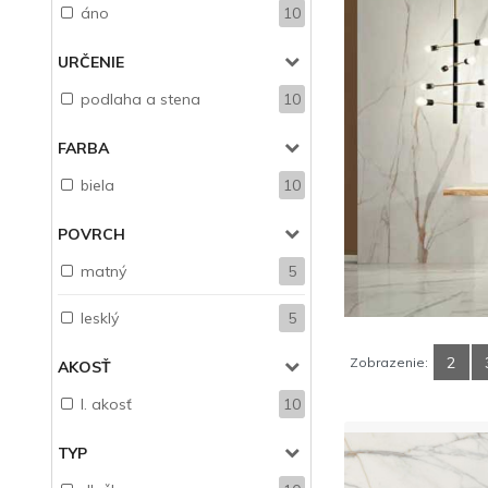
áno
10
URČENIE
podlaha a stena
10
FARBA
biela
10
POVRCH
matný
5
lesklý
5
2
Zobrazenie:
AKOSŤ
I. akosť
10
TYP