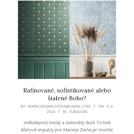
Rafinované, sofistikované alebo
šialené Boho?
2024-
BY:
MARIA.ADAMECHOVA@GMAIL.COM
ON:
9. 4.
2024
IN:
TUBADZIN
04-
09
Veľkoleposť módy a slobodný duch To boli
kľúčové impulzy pre Macieja Zieńa pri tvorbe