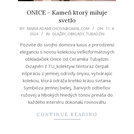
ONICE – Kameň ktorý miluje
svetlo
2024-
BY:
MARIA.ADAMECHOVA@GMAIL.COM
ON:
11. 4.
2024
IN:
DLAŽBY
,
OBKLADY
,
TUBADZIN
04-
11
Pozvite do svojho domova luxus a prirodzenú
eleganciu s novou kolekciou veľkoformátových
obkladačiek Onice od Ceramika Tubądzin.
Dizajnéri z TU_kolektyw tentoraz čerpali
inšpiráciu z jemnej odrody ónyxu, vytvárajúc
kolekciu, ktorá odráža krehkú krásu svitania.
Symbióza jemnej bielej, žiarivých odtieňov
ružovej a hlbokých hnedých tónov prináša do
každého interiéru dokonalú rovnováhu
CONTINUE READING