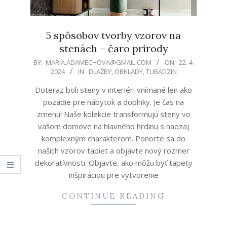
5 spôsobov tvorby vzorov na
stenách – čaro prírody
2024-
BY:
MARIA.ADAMECHOVA@GMAIL.COM
ON:
22. 4.
2024
IN:
DLAŽBY
,
OBKLADY
,
TUBADZIN
04-
22
Doteraz boli steny v interiéri vnímané len ako
pozadie pre nábytok a doplnky. Je čas na
zmenu! Naše kolekcie transformujú steny vo
vašom domove na hlavného hrdinu s naozaj
komplexným charakterom. Ponorte sa do
našich vzorov tapiet a objavte nový rozmer
dekoratívnosti. Objavte, ako môžu byť tapety
inšpiráciou pre vytvorenie
CONTINUE READING