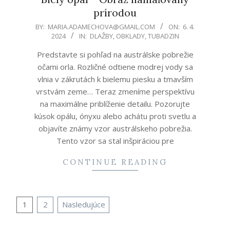
prírodou
2024-
BY:
MARIA.ADAMECHOVA@GMAIL.COM
ON:
6. 4.
2024
IN:
DLAŽBY
,
OBKLADY
,
TUBADZIN
04-
06
Predstavte si pohľad na austrálske pobrežie
očami orla. Rozličné odtiene modrej vody sa
vlnia v zákrutách k bielemu piesku a tmavším
vrstvám zeme… Teraz zmeníme perspektívu
na maximálne priblíženie detailu. Pozorujte
kúsok opálu, ónyxu alebo achátu proti svetlu a
objavíte známy vzor austrálskeho pobrežia.
Tento vzor sa stal inšpiráciou pre
CONTINUE READING
Navigácia
1
2
Nasledujúce
v