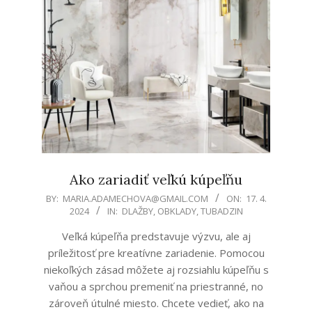
Ako zariadiť veľkú kúpeľňu
2024-
BY:
MARIA.ADAMECHOVA@GMAIL.COM
ON:
17. 4.
2024
IN:
DLAŽBY
,
OBKLADY
,
TUBADZIN
04-
17
Veľká kúpeľňa predstavuje výzvu, ale aj
príležitosť pre kreatívne zariadenie. Pomocou
niekoľkých zásad môžete aj rozsiahlu kúpeľňu s
vaňou a sprchou premeniť na priestranné, no
zároveň útulné miesto. Chcete vedieť, ako na