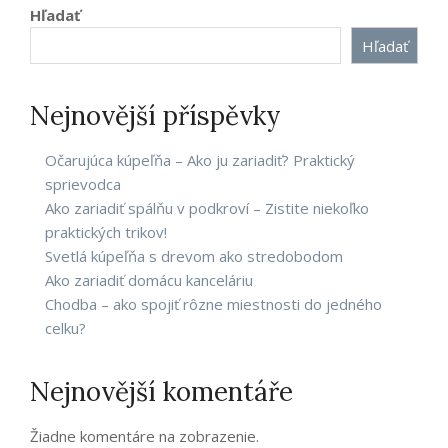
článkoch
Hľadať
Hľadať
Nejnovější příspěvky
Očarujúca kúpeľňa – Ako ju zariadiť? Praktický
sprievodca
Ako zariadiť spálňu v podkroví – Zistite niekoľko
praktických trikov!
Svetlá kúpeľňa s drevom ako stredobodom
Ako zariadiť domácu kanceláriu
Chodba – ako spojiť rôzne miestnosti do jedného
celku?
Nejnovější komentáře
Žiadne komentáre na zobrazenie.