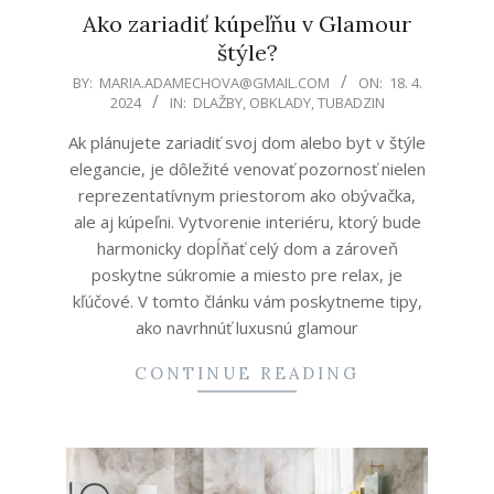
Ako zariadiť kúpeľňu v Glamour
štýle?
2024-
BY:
MARIA.ADAMECHOVA@GMAIL.COM
ON:
18. 4.
2024
IN:
DLAŽBY
,
OBKLADY
,
TUBADZIN
04-
18
Ak plánujete zariadiť svoj dom alebo byt v štýle
elegancie, je dôležité venovať pozornosť nielen
reprezentatívnym priestorom ako obývačka,
ale aj kúpeľni. Vytvorenie interiéru, ktorý bude
harmonicky dopĺňať celý dom a zároveň
poskytne súkromie a miesto pre relax, je
kľúčové. V tomto článku vám poskytneme tipy,
ako navrhnúť luxusnú glamour
CONTINUE READING