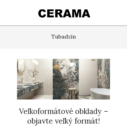
Skip
to
content
Cerama.sk
Primary
Navigation
Tubadzin
Menu
Veľkoformátové obklady –
objavte veľký formát!