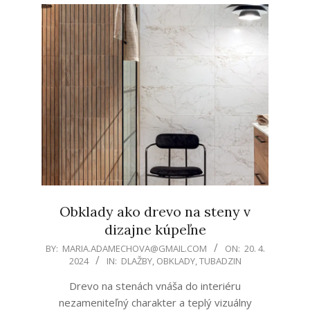
Obklady ako drevo na steny v
dizajne kúpeľne
2024-
BY:
MARIA.ADAMECHOVA@GMAIL.COM
ON:
20. 4.
2024
IN:
DLAŽBY
,
OBKLADY
,
TUBADZIN
04-
20
Drevo na stenách vnáša do interiéru
nezameniteľný charakter a teplý vizuálny