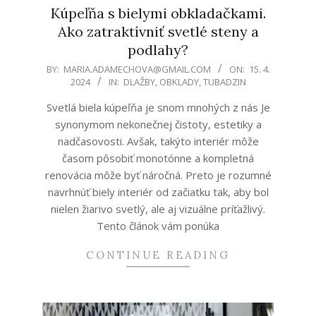
Kúpeľňa s bielymi obkladačkami.
Ako zatraktívniť svetlé steny a
podlahy?
2024-
BY:
MARIA.ADAMECHOVA@GMAIL.COM
ON:
15. 4.
2024
IN:
DLAŽBY
,
OBKLADY
,
TUBADZIN
04-
15
Svetlá biela kúpeľňa je snom mnohých z nás Je
synonymom nekonečnej čistoty, estetiky a
nadčasovosti. Avšak, takýto interiér môže
časom pôsobiť monotónne a kompletná
renovácia môže byť náročná. Preto je rozumné
navrhnúť biely interiér od začiatku tak, aby bol
nielen žiarivo svetlý, ale aj vizuálne príťažlivý.
Tento článok vám ponúka
CONTINUE READING