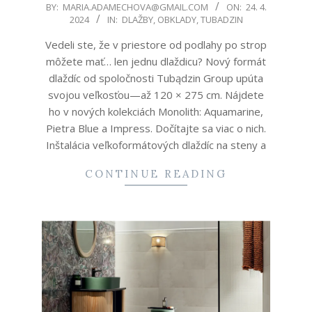
2024-
BY:
MARIA.ADAMECHOVA@GMAIL.COM
ON:
24. 4.
2024
IN:
DLAŽBY
,
OBKLADY
,
TUBADZIN
04-
24
Vedeli ste, že v priestore od podlahy po strop
môžete mať… len jednu dlaždicu? Nový formát
dlaždíc od spoločnosti Tubądzin Group upúta
svojou veľkosťou—až 120 × 275 cm. Nájdete
ho v nových kolekciách Monolith: Aquamarine,
Pietra Blue a Impress. Dočítajte sa viac o nich.
Inštalácia veľkoformátových dlaždíc na steny a
CONTINUE READING