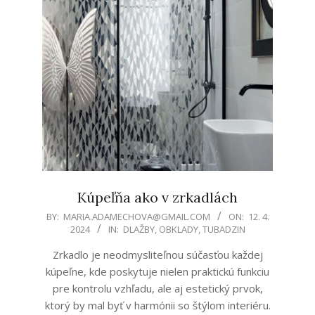
Kúpeľňa ako v zrkadlách
2024-
BY:
MARIA.ADAMECHOVA@GMAIL.COM
ON:
12. 4.
2024
IN:
DLAŽBY
,
OBKLADY
,
TUBADZIN
04-
12
Zrkadlo je neodmysliteľnou súčasťou každej
kúpeľne, kde poskytuje nielen praktickú funkciu
pre kontrolu vzhľadu, ale aj estetický prvok,
ktorý by mal byť v harmónii so štýlom interiéru.