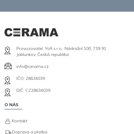
Provozovatel: Yofi s.r.o., Nádražní 100, 739 91
Jablunkov, Česká republika
info@cerama.cz
IČO: 28634039
DIČ: CZ28634039
O NÁS
Kontakt
Doprava a platba