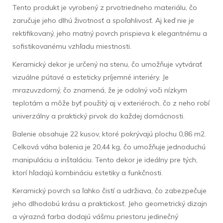
Tento produkt je vyrobený z prvotriedneho materiálu, čo
zaručuje jeho dlhú životnosť a spoľahlivosť. Aj keď nie je
rektifikovaný, jeho matný povrch prispieva k elegantnému a
sofistikovanému vzhľadu miestnosti.
Keramický dekor je určený na stenu, čo umožňuje vytvárať
vizuálne pútavé a esteticky príjemné interiéry. Je
mrazuvzdorný, čo znamená, že je odolný voči nízkym
teplotám a môže byť použitý aj v exteriéroch, čo z neho robí
univerzálny a praktický prvok do každej domácnosti.
Balenie obsahuje 22 kusov, ktoré pokrývajú plochu 0,86 m2.
Celková váha balenia je 20,44 kg, čo umožňuje jednoduchú
manipuláciu a inštaláciu. Tento dekor je ideálny pre tých,
ktorí hľadajú kombináciu estetiky a funkčnosti.
Keramický povrch sa ľahko čistí a udržiava, čo zabezpečuje
jeho dlhodobú krásu a praktickosť. Jeho geometrický dizajn
a výrazná farba dodajú vášmu priestoru jedinečný