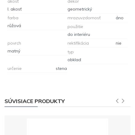
akosť
dekor
I. akosť
geometrický
farba
mrazuvzdornosť
áno
růžová
použitie
do interiéru
povrch
rektifikácia
nie
matný
typ
obklad
určenie
stena
SÚVISIACE PRODUKTY