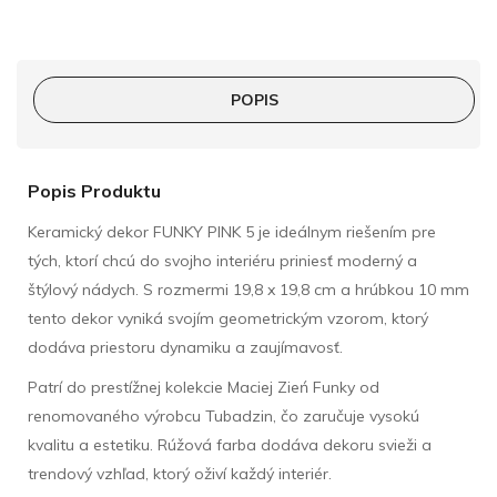
POPIS
Popis Produktu
Keramický dekor FUNKY PINK 5 je ideálnym riešením pre
tých, ktorí chcú do svojho interiéru priniesť moderný a
štýlový nádych. S rozmermi 19,8 x 19,8 cm a hrúbkou 10 mm
tento dekor vyniká svojím geometrickým vzorom, ktorý
dodáva priestoru dynamiku a zaujímavosť.
Patrí do prestížnej kolekcie Maciej Zień Funky od
renomovaného výrobcu Tubadzin, čo zaručuje vysokú
kvalitu a estetiku. Rúžová farba dodáva dekoru svieži a
trendový vzhľad, ktorý oživí každý interiér.