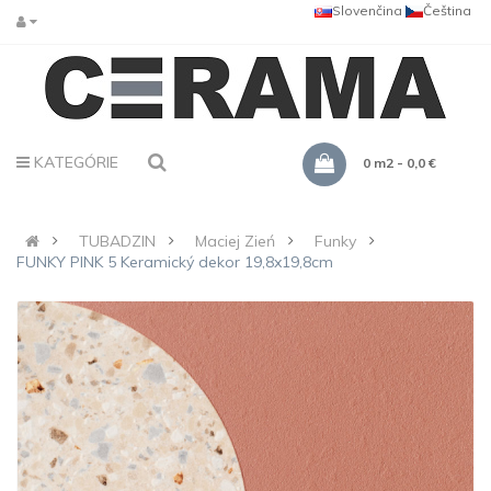
Slovenčina
Čeština
KATEGÓRIE
0 m2 - 0,0 €
TUBADZIN
Maciej Zień
Funky
FUNKY PINK 5 Keramický dekor 19,8x19,8cm