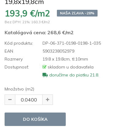
19,8x19,8cm
193,9 €/m2
NAŠA ZĽAVA -28%
Bez DPH: 21%:
160,3 €/m2
Katalógová cena:
268,6 €/m2
Kód produktu:
DP-06-371-0198-0198-1-035
EAN
5903238052979
Rozmery
19.8 x 19.8cm, tl:10mm
Dostupnosť:
skladom u dodavaťela
doručíme do piatku 21.8.
Množstvo (m2)