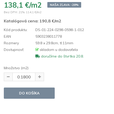
138,1 €/m2
NAŠA ZĽAVA -28%
Bez DPH: 21%:
114,1 €/m2
Katalógová cena:
190,8 €/m2
Kód produktu:
DS-01-224-0298-0598-1-012
EAN
5903238011778
Rozmery
59.8 x 29.8cm, tl:11mm
Dostupnosť:
skladom u dodavaťela
doručíme do štvrtka 20.8.
Množstvo (m2)