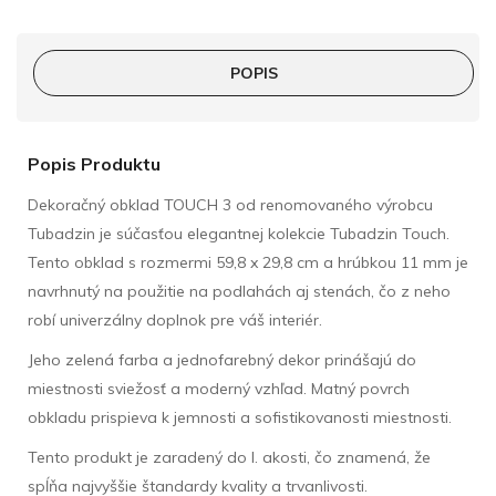
POPIS
Popis Produktu
Dekoračný obklad TOUCH 3 od renomovaného výrobcu
Tubadzin je súčasťou elegantnej kolekcie Tubadzin Touch.
Tento obklad s rozmermi 59,8 x 29,8 cm a hrúbkou 11 mm je
navrhnutý na použitie na podlahách aj stenách, čo z neho
robí univerzálny doplnok pre váš interiér.
Jeho zelená farba a jednofarebný dekor prinášajú do
miestnosti sviežosť a moderný vzhľad. Matný povrch
obkladu prispieva k jemnosti a sofistikovanosti miestnosti.
Tento produkt je zaradený do I. akosti, čo znamená, že
spĺňa najvyššie štandardy kvality a trvanlivosti.