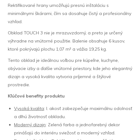
Rektifikované hrany umožňujú presnú inštaláciu s
minimálnymi škárami, čím sa dosahuje čistý a profesionálny
vzhľad.
Obklad TOUCH 3 nie je mrazuvzdorný, a preto je určený
výhradne na vnútorné použitie. Balenie obsahuje 6 kusov,
ktoré pokrývajú plochu 1,07 m² a vážia 19,25 kg.
Tento obklad je ideálnou voľbou pre kúpeľne, kuchyne,
obývacie izby a ďalšie vnútorné priestory, kde jeho elegantný
dizajn a vysoká kvalita vytvoria príjemné a štýlové
prostredie.
Kľúčové benefity produktu
Vysoká kvalita
: I. akosť zabezpečuje maximálnu odolnosť
a dlhú životnosť obkladu.
Moderný dizajn
: Zelená farba a jednofarebný dekor
prinášajú do interiéru sviežosť a moderný vzhľad.