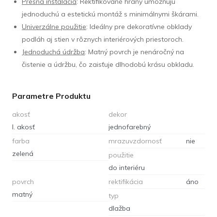
Presná inštalácia
: Rektifikované hrany umožňujú
jednoduchú a estetickú montáž s minimálnymi škárami.
Univerzálne použitie
: Ideálny pre dekoratívne obklady
podláh aj stien v rôznych interiérových priestoroch.
Jednoduchá údržba
: Matný povrch je nenáročný na
čistenie a údržbu, čo zaisťuje dlhodobú krásu obkladu.
Parametre Produktu
akosť
dekor
I. akosť
jednofarebný
farba
mrazuvzdornosť
nie
zelená
použitie
do interiéru
povrch
rektifikácia
áno
matný
typ
dlažba