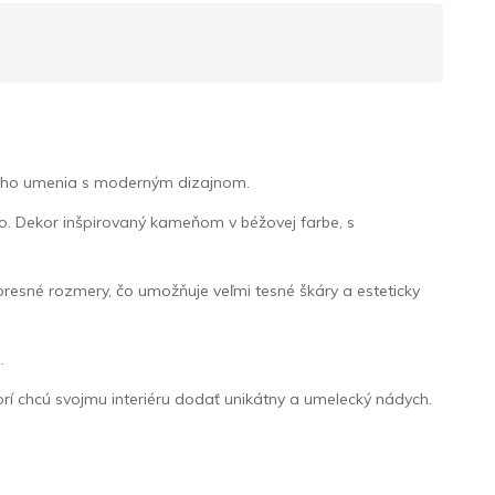
ého umenia s moderným dizajnom.
lo. Dekor inšpirovaný kameňom v béžovej farbe, s
presné rozmery, čo umožňuje veľmi tesné škáry a esteticky
.
orí chcú svojmu interiéru dodať unikátny a umelecký nádych.