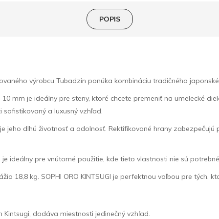
POPIS
ovaného výrobcu Tubadzin ponúka kombináciu tradičného japonsk
 10 mm je ideálny pre steny, ktoré chcete premeniť na umelecké die
sofistikovaný a luxusný vzhľad.
je jeho dlhú životnosť a odolnosť. Rektifikované hrany zabezpečujú 
 ideálny pre vnútorné použitie, kde tieto vlastnosti nie sú potrebné
vážia 18,8 kg. SOPHI ORO KINTSUGI je perfektnou voľbou pre tých, kt
Kintsugi, dodáva miestnosti jedinečný vzhľad.