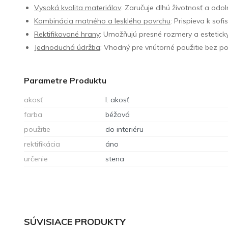
Vysoká kvalita materiálov
: Zaručuje dlhú životnosť a odo
Kombinácia matného a lesklého povrchu
: Prispieva k so
Rektifikované hrany
: Umožňujú presné rozmery a estetick
Jednoduchá údržba
: Vhodný pre vnútorné použitie bez p
Parametre Produktu
akosť
I. akosť
farba
béžová
použitie
do interiéru
rektifikácia
áno
určenie
stena
SÚVISIACE PRODUKTY