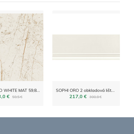
S
OPHI ORO WHITE MAT 59,8x59,8
S
OPHI ORO 2 obkladová lišta 29,8x11,5
3,0 €
217,0 €
59,5 €
300,8 €