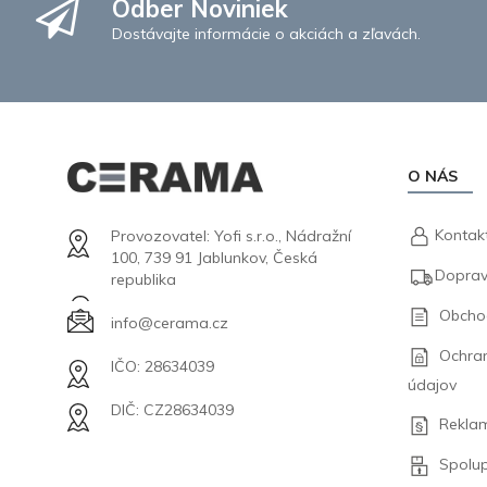
Odber Noviniek
Dostávajte informácie o akciách a zľavách.
O NÁS
Kontak
Provozovatel: Yofi s.r.o., Nádražní
100, 739 91 Jablunkov, Česká
Doprav
republika
Obcho
info@cerama.cz
Ochra
IČO: 28634039
údajov
DIČ: CZ28634039
Rekla
Spolu