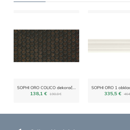
S
OPHI ORO COLICO dekoračný obklad 59,8x29,8
138,1 €
335,5 €
190,8 €
464