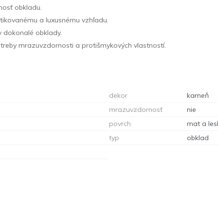
lnosť obkladu.
fistikovanému a luxusnému vzhľadu.
y dokonalé obklady.
otreby mrazuvzdornosti a protišmykových vlastností.
dekor
kameň
mrazuvzdornosť
nie
povrch
mat a les
typ
obklad