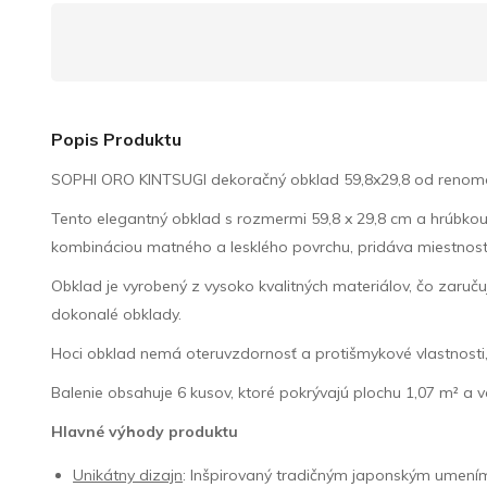
Popis Produktu
SOPHI ORO KINTSUGI dekoračný obklad 59,8x29,8 od renom
Tento elegantný obklad s rozmermi 59,8 x 29,8 cm a hrúbkou
kombináciou matného a lesklého povrchu, pridáva miestnosti 
Obklad je vyrobený z vysoko kvalitných materiálov, čo zaruču
dokonalé obklady.
Hoci obklad nemá oteruvzdornosť a protišmykové vlastnosti, je
Balenie obsahuje 6 kusov, ktoré pokrývajú plochu 1,07 m² a 
Hlavné výhody produktu
Unikátny dizajn
: Inšpirovaný tradičným japonským umením 