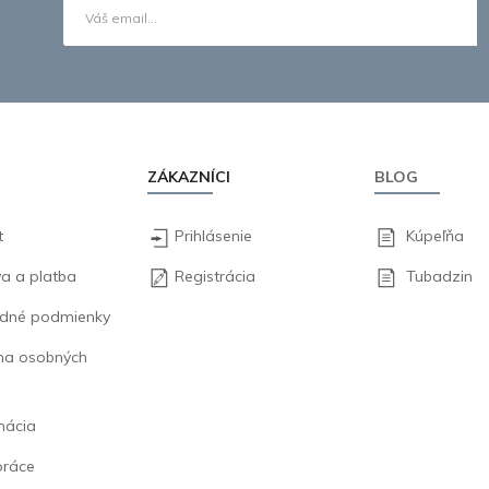
ZÁKAZNÍCI
BLOG
t
Prihlásenie
Kúpeľňa
a a platba
Registrácia
Tubadzin
dné podmienky
na osobných
mácia
práce