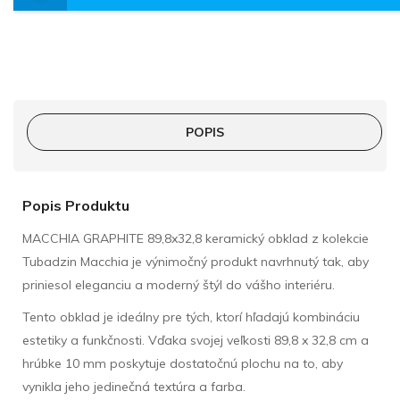
POPIS
Popis Produktu
MACCHIA GRAPHITE 89,8x32,8 keramický obklad z kolekcie
Tubadzin Macchia je výnimočný produkt navrhnutý tak, aby
priniesol eleganciu a moderný štýl do vášho interiéru.
Tento obklad je ideálny pre tých, ktorí hľadajú kombináciu
estetiky a funkčnosti. Vďaka svojej veľkosti 89,8 x 32,8 cm a
hrúbke 10 mm poskytuje dostatočnú plochu na to, aby
vynikla jeho jedinečná textúra a farba.