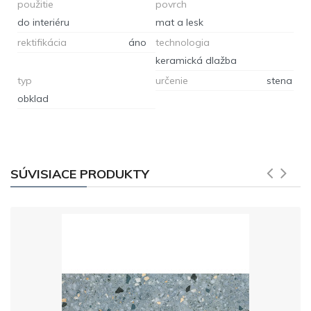
použitie
povrch
do interiéru
mat a lesk
rektifikácia
áno
technologia
keramická dlažba
typ
určenie
stena
obklad
SÚVISIACE PRODUKTY