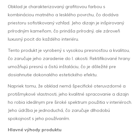
Obklad je charakterizovaný grafitovou farbou s
kombináciou matného a lesklého povrchu, čo dodáva
priestoru sofistikovaný vzhľad. Jeho dizajn je inšpirovaný
prírodným kameňom, čo prináša prírodný, ale zároveň
luxusný pocit do každého interiéru.
Tento produkt je vyrobený s vysokou presnosťou a kvalitou,
čo zaručuje jeho zaradenie do I. akosti. Rektifikované hrany
umožňujú presnú a čistú inštaláciu, čo je dôležité pre
dosiahnutie dokonalého estetického efektu.
Napriek tomu, že obklad nemá špecifické oteruvzdorné a
protišmykové vlastnosti, jeho kvalitné spracovanie a dizajn
ho robia ideálnym pre široké spektrum použitia v interiéroch.
Jeho údržba je jednoduchá, čo zaručuje dlhodobú
spokojnosť s jeho používaním.
Hlavné výhody produktu