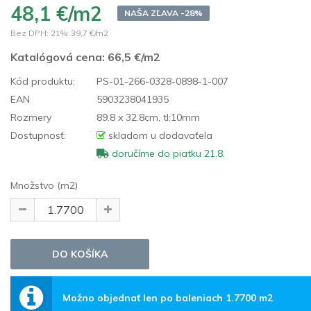
48,1 €/m2
NAŠA ZĽAVA -28%
Bez DPH: 21%:
39,7 €/m2
Katalógová cena:
66,5 €/m2
Kód produktu:
PS-01-266-0328-0898-1-007
EAN
5903238041935
Rozmery
89.8 x 32.8cm, tl:10mm
Dostupnosť:
skladom u dodavaťela
doručíme do piatku 21.8.
Množstvo (m2)
Možno objednať len po baleniach 1.7700 m2