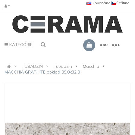
Slovenčina
Čeština
KATEGÓRIE
0 m2 - 0,0 €
TUBADZIN
Tubadzin
Macchia
MACCHIA GRAPHITE obklad 89,8x32,8