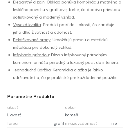
Elegantný dizajn
: Obklad ponúka kombináciu matného a
lesklého povrchu v grafitovej farbe, čo dodáva priestoru
sofistikovaný a moderný vzhľad.
Vysoká kvalita
: Produkt patrí do I. akosti, čo zaručuje
jeho dlhú životnosť a odolnosť.
Rektifikované hrany
: Umožňujú presnú a estetickú
inštaláciu pre dokonalý vzhľad.
Inšpirácia prírodou
: Dizajn inšpirovaný prírodným
kameňom prináša prírodný a luxusný pocit do interiéru.
Jednoduchá údržba
: Keramická dlažba je ľahko
udržiavateľná, čo je praktické pre každodenné použitie.
Parametre Produktu
akosť
dekor
I. akosť
kameň
farba
grafit
mrazuvzdornosť
nie