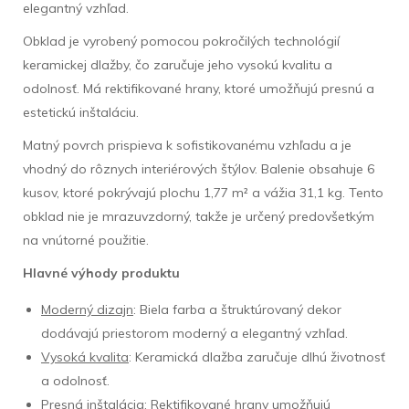
elegantný vzhľad.
Obklad je vyrobený pomocou pokročilých technológií
keramickej dlažby, čo zaručuje jeho vysokú kvalitu a
odolnosť. Má rektifikované hrany, ktoré umožňujú presnú a
estetickú inštaláciu.
Matný povrch prispieva k sofistikovanému vzhľadu a je
vhodný do rôznych interiérových štýlov. Balenie obsahuje 6
kusov, ktoré pokrývajú plochu 1,77 m² a vážia 31,1 kg. Tento
obklad nie je mrazuvzdorný, takže je určený predovšetkým
na vnútorné použitie.
Hlavné výhody produktu
Moderný dizajn
: Biela farba a štruktúrovaný dekor
dodávajú priestorom moderný a elegantný vzhľad.
Vysoká kvalita
: Keramická dlažba zaručuje dlhú životnosť
a odolnosť.
Presná inštalácia
: Rektifikované hrany umožňujú