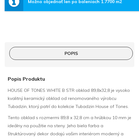
Možno objednať len po baleniach 1.7700 m2
POPIS
Popis Produktu
HOUSE OF TONES WHITE B STR obklad 89,8x32,8 je vysoko
kvalitný keramický obklad od renomovaného výrobcu
Tubadzin, ktorý patrí do kolekcie Tubadzin House of Tones.
Tento obklad s rozmermi 89,8 x 32,8 cm a hrúbkou 10 mm je
ideálny na použitie na steny. Jeho biela farba a
štruktúrovaný dekor dodajú vašim interiérom moderný a