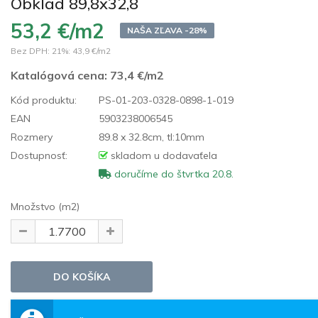
Obklad 89,8x32,8
53,2 €/m2
NAŠA ZĽAVA -28%
Bez DPH: 21%:
43,9 €/m2
Katalógová cena:
73,4 €/m2
Kód produktu:
PS-01-203-0328-0898-1-019
EAN
5903238006545
Rozmery
89.8 x 32.8cm, tl:10mm
Dostupnosť:
skladom u dodavaťela
doručíme do štvrtka 20.8.
Množstvo (m2)