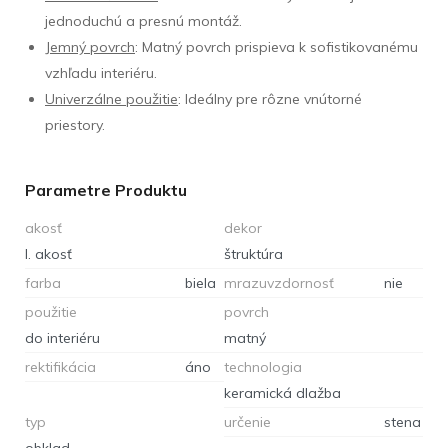
jednoduchú a presnú montáž.
Jemný povrch
: Matný povrch prispieva k sofistikovanému
vzhľadu interiéru.
Univerzálne použitie
: Ideálny pre rôzne vnútorné
priestory.
Parametre Produktu
akosť
dekor
I. akosť
štruktúra
farba
biela
mrazuvzdornosť
nie
použitie
povrch
do interiéru
matný
rektifikácia
áno
technologia
keramická dlažba
typ
určenie
stena
obklad