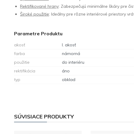
Rektifikované hrany
: Zabezpečujú minimálne škáry pre čis
Široké použitie
: Ideálny pre rôzne interiérové priestory vr
Parametre Produktu
akosť
I. akosť
farba
námorná
použitie
do interiéru
rektifikácia
áno
typ
obklad
SÚVISIACE PRODUKTY