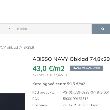
VY obklad 74,8x29,8
ABISSO NAVY Obklad 74,8x29
43,0 €/m2
NAŠA ZĽAVA -28%
Bez DPH: 21%:
35,6 €/m2
Katalógová cena:
59,5 €/m2
Kód produktu:
PS-01-159-0298-0748-1-004
EAN
5900199167315
Rozmery
74.8 x 29.8cm, tl:10mm