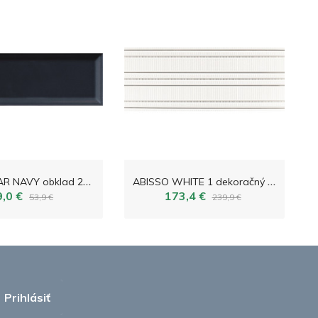
A
BISSO BAR NAVY obklad 23,7x7,8
A
BISSO WHITE 1 dekoračný obklad 74,8x29,8
9,0 €
173,4 €
53,9 €
239,9 €
Prihlásiť