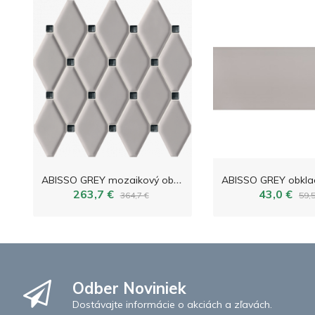
A
BISSO GREY mozaikový obklad 29,8x27,0
263,7 €
43,0 €
364,7 €
59,5
Odber Noviniek
Dostávajte informácie o akciách a zľavách.