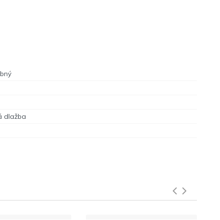
ebný
á dlažba