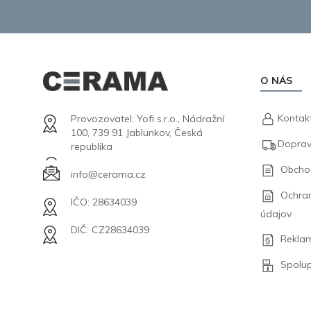
O NÁS
Kontak
Provozovatel: Yofi s.r.o., Nádražní
100, 739 91 Jablunkov, Česká
Doprav
republika
Obcho
info@cerama.cz
Ochra
IČO: 28634039
údajov
DIČ: CZ28634039
Rekla
Spolu