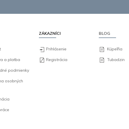
ZÁKAZNÍCI
BLOG
t
Prihlásenie
Kúpeľňa
a a platba
Registrácia
Tubadzin
dné podmienky
na osobných
mácia
práce