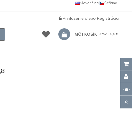
Slovenčina
Čeština
Prihlásenie
alebo
Registrácia
MÔJ KOŠÍK
0 m2 - 0,0 €
,8