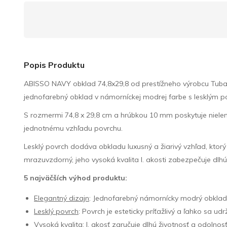
Popis Produktu
ABISSO NAVY obklad 74,8x29,8 od prestížneho výrobcu Tubadz
jednofarebný obklad v námorníckej modrej farbe s lesklým po
S rozmermi 74,8 x 29,8 cm a hrúbkou 10 mm poskytuje nielen e
jednotnému vzhľadu povrchu.
Lesklý povrch dodáva obkladu luxusný a žiarivý vzhľad, ktorý 
mrazuvzdorný, jeho vysoká kvalita I. akosti zabezpečuje dlhú
5 najväčších výhod produktu:
Elegantný dizajn
: Jednofarebný námornícky modrý obklad 
Lesklý povrch
: Povrch je esteticky príťažlivý a ľahko sa udr
Vysoká kvalita
: I. akosť zaručuje dlhú životnosť a odolnos