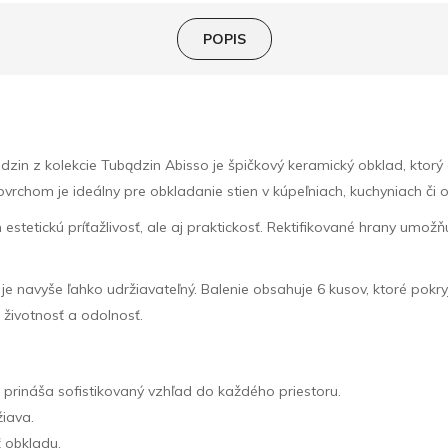
POPIS
in z kolekcie Tubądzin Abisso je špičkový keramický obklad, ktorý
vrchom je ideálny pre obkladanie stien v kúpeľniach, kuchyniach či 
stetickú príťažlivosť, ale aj praktickosť. Rektifikované hrany umožň
je navyše ľahko udržiavateľný. Balenie obsahuje 6 kusov, ktoré pokryj
 životnosť a odolnosť.
prináša sofistikovaný vzhľad do každého priestoru.
žiava.
ť obkladu.