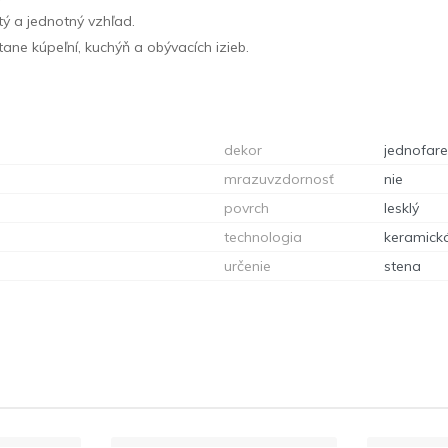
tý a jednotný vzhľad.
átane kúpeľní, kuchýň a obývacích izieb.
dekor
jednofar
mrazuvzdornosť
nie
povrch
lesklý
technologia
keramick
určenie
stena