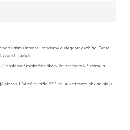
 dodá vášmu interiéru moderný a elegantný vzhľad. Tento
obývacích izbách.
ujú dosiahnuť minimálne škáry, čo prispieva k čistému a
ú plochu 1,34 m² a vážia 23,3 kg. Aj keď tento obklad nie je