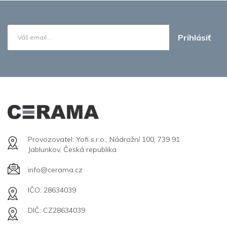
Prihlásiť
Provozovatel: Yofi s.r.o., Nádražní 100, 739 91
Jablunkov, Česká republika
info@cerama.cz
IČO: 28634039
DIČ: CZ28634039