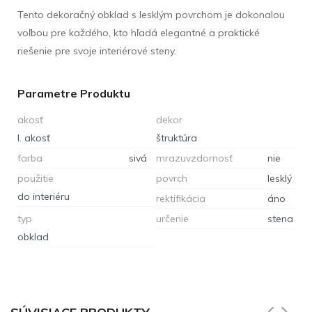
Tento dekoračný obklad s lesklým povrchom je dokonalou
voľbou pre každého, kto hľadá elegantné a praktické
riešenie pre svoje interiérové steny.
Parametre Produktu
akosť
dekor
I. akosť
štruktúra
farba
sivá
mrazuvzdornosť
nie
použitie
povrch
lesklý
do interiéru
rektifikácia
áno
typ
určenie
stena
obklad