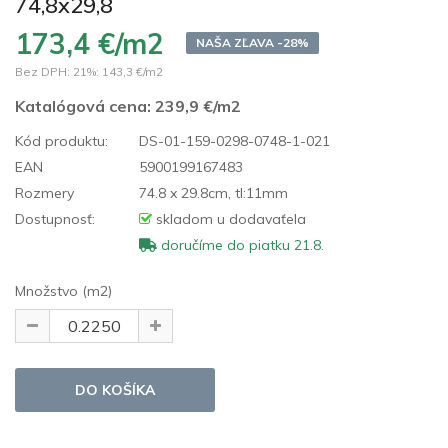
74,8x29,8
173,4 €/m2
NAŠA ZĽAVA -28%
Bez DPH: 21%:
143,3 €/m2
Katalógová cena:
239,9 €/m2
Kód produktu:
DS-01-159-0298-0748-1-021
EAN
5900199167483
Rozmery
74.8 x 29.8cm, tl:11mm
Dostupnosť:
skladom u dodavaťela
doručíme do piatku 21.8.
Množstvo (m2)