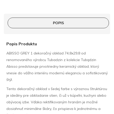
POPIS
Popis Produktu
ABISSO GREY 1 dekoračný obklad 74,8x29,8 od
renomovaného výrobcu Tubadzin z kolekcie Tubądzin
Abisso predstavuje prvotriedny keramický obklad, ktorý
vnesie do vášho interiéru modernú eleganciu a sofistikovaný
štýl.
Tento dekoračný obklad v šedej farbe s výraznou štruktúrou
je ideálny pre obkladanie stien, či už v kúpeľni, kuchyni alebo
obývacej izbe. Vďaka rektifikovaným hranám je možné
dosiahnuť minimálne škáry, čo prispieva k jednotnému a