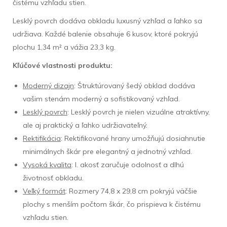
čistému vzhľadu stien.
Lesklý povrch dodáva obkladu luxusný vzhľad a ľahko sa
udržiava. Každé balenie obsahuje 6 kusov, ktoré pokryjú
plochu 1,34 m² a vážia 23,3 kg.
Kľúčové vlastnosti produktu:
Moderný dizajn
: Štruktúrovaný šedý obklad dodáva
vašim stenám moderný a sofistikovaný vzhľad.
Lesklý povrch
: Lesklý povrch je nielen vizuálne atraktívny,
ale aj praktický a ľahko udržiavateľný.
Rektifikácia
: Rektifikované hrany umožňujú dosiahnutie
minimálnych škár pre elegantný a jednotný vzhľad.
Vysoká kvalita
: I. akosť zaručuje odolnosť a dlhú
životnosť obkladu.
Veľký formát
: Rozmery 74,8 x 29,8 cm pokryjú väčšie
plochy s menším počtom škár, čo prispieva k čistému
vzhľadu stien.