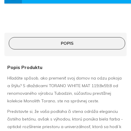
POPIS
Popis Produktu
Hľadáte spôsob, ako premeniť svoj domov na oázu pokoja
a štýlu? S dlaždicami TORANO WHITE MAT 119,8x59,8 od
renomovaného výrobcu Tubadzin, súčasťou prestížnej
kolekcie Monolith Torano, ste na správnej ceste.
Predstavte si, že vaša podlaha či stena odráža eleganciu
čistého betónu, avšak s výhodou, ktorú ponúka biela farba -
optické rozšírenie priestoru a univerzálnosť, ktorá sa hodí k