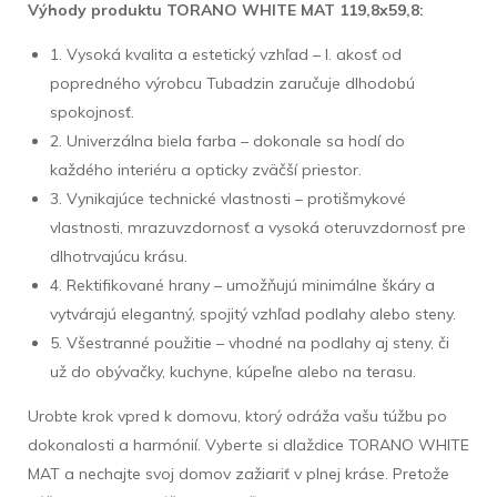
Výhody produktu TORANO WHITE MAT 119,8x59,8:
1. Vysoká kvalita a estetický vzhľad – I. akosť od
popredného výrobcu Tubadzin zaručuje dlhodobú
spokojnosť.
2. Univerzálna biela farba – dokonale sa hodí do
každého interiéru a opticky zväčší priestor.
3. Vynikajúce technické vlastnosti – protišmykové
vlastnosti, mrazuvzdornosť a vysoká oteruvzdornosť pre
dlhotrvajúcu krásu.
4. Rektifikované hrany – umožňujú minimálne škáry a
vytvárajú elegantný, spojitý vzhľad podlahy alebo steny.
5. Všestranné použitie – vhodné na podlahy aj steny, či
už do obývačky, kuchyne, kúpeľne alebo na terasu.
Urobte krok vpred k domovu, ktorý odráža vašu túžbu po
dokonalosti a harmónií. Vyberte si dlaždice TORANO WHITE
MAT a nechajte svoj domov zažiariť v plnej kráse. Pretože