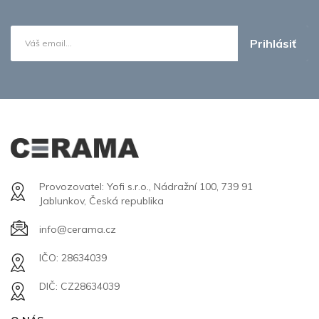
Prihlásiť
Provozovatel: Yofi s.r.o., Nádražní 100, 739 91
Jablunkov, Česká republika
info@cerama.cz
IČO: 28634039
DIČ: CZ28634039