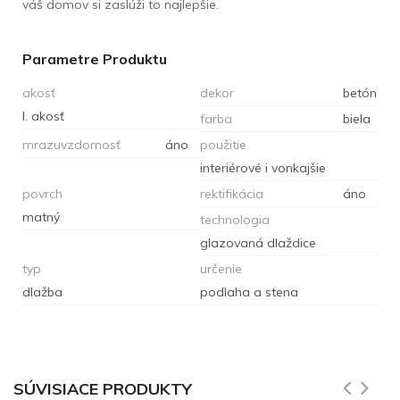
váš domov si zaslúži to najlepšie.
Parametre Produktu
akosť
dekor
betón
I. akosť
farba
biela
mrazuvzdornosť
áno
použitie
interiérové i vonkajšie
povrch
rektifikácia
áno
matný
technologia
glazovaná dlaždice
typ
určenie
dlažba
podlaha a stena
SÚVISIACE PRODUKTY