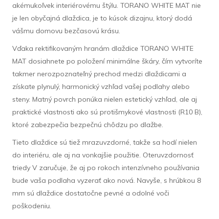
akémukoľvek interiérovému štýlu. TORANO WHITE MAT nie
je len obyčajná dlaždica, je to kúsok dizajnu, ktorý dodá
vášmu domovu bezčasovú krásu.
Vďaka rektifikovaným hranám dlaždice TORANO WHITE
MAT dosiahnete po položení minimálne škáry, čím vytvoríte
takmer nerozpoznateľný prechod medzi dlaždicami a
získate plynulý, harmonický vzhľad vašej podlahy alebo
steny. Matný povrch ponúka nielen estetický vzhľad, ale aj
praktické vlastnosti ako sú protišmykové vlastnosti (R10 B),
ktoré zabezpečia bezpečnú chôdzu po dlažbe.
Tieto dlaždice sú tiež mrazuvzdorné, takže sa hodí nielen
do interiéru, ale aj na vonkajšie použitie. Oteruvzdornosť
triedy V zaručuje, že aj po rokoch intenzívneho používania
bude vaša podlaha vyzerať ako nová. Navyše, s hrúbkou 8
mm sú dlaždice dostatočne pevné a odolné voči
poškodeniu.