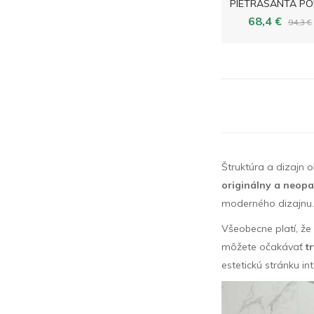
68,4 €
94,3 €
Štruktúra a dizajn
originálny a neop
moderného dizajnu.
Všeobecne platí, že
môžete očakávať
t
estetickú stránku int