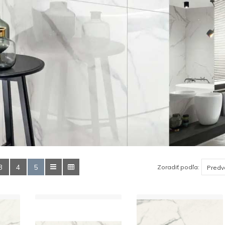
3
4
5
Zoradiť podľa: