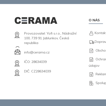
O NÁS
Kontak
Provozovatel: Yofi s.r.o., Nádražní
100, 739 91 Jablunkov, Česká
Doprav
republika
Obcho
info@cerama.cz
Ochra
IČO: 28634039
údajov
DIČ: CZ28634039
Rekla
Spolu