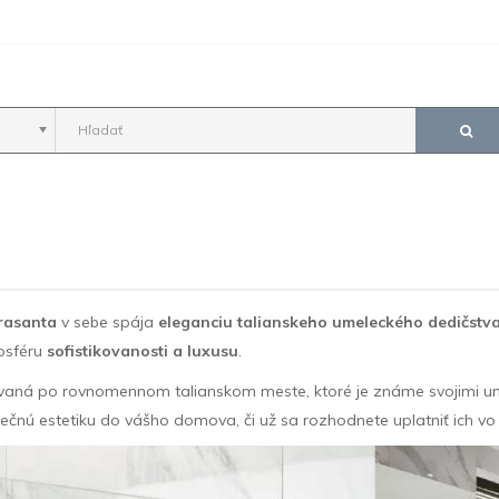
rasanta
v sebe spája
eleganciu talianskeho umeleckého dedičst
osféru
sofistikovanosti a luxusu
.
vaná po rovnomennom talianskom meste, ktoré je známe svojimi u
ečnú estetiku do vášho domova, či už sa rozhodnete uplatniť ich vo sv