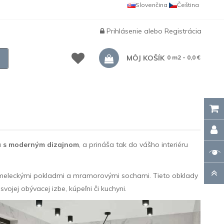
Slovenčina
Čeština
Prihlásenie
alebo
Registrácia
MÔJ KOŠÍK
0 m2 - 0,0 €
va s moderným dizajnom
, a prináša tak do vášho interiéru
meleckými pokladmi a mramorovými sochami. Tieto obklady
ojej obývacej izbe, kúpeľni či kuchyni.