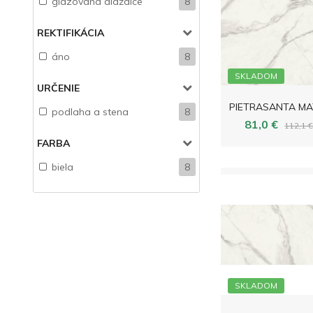
glazovaná dlaždice
8
REKTIFIKÁCIA
áno
8
SKLADOM
URČENIE
podlaha a stena
8
81,0 €
112,1 
FARBA
biela
8
SKLADOM