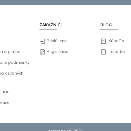
ZÁKAZNÍCI
BLOG
t
Prihlásenie
Kúpeľňa
a a platba
Registrácia
Tubadzin
dné podmienky
na osobných
mácia
práce