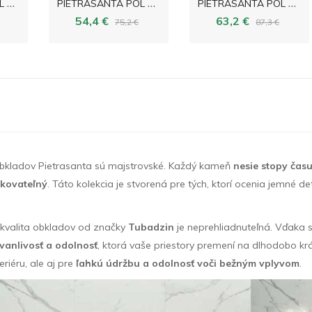
P
IETRASANTA POL 119,8x59,8
P
IETRASANTA POL 59,8x59,8
P
IETRASANTA POL 79,8x79,8
54,4 €
63,2 €
75,2 €
87,3 €
 obkladov Pietrasanta sú majstrovské. Každý kameň
nesie stopy čas
akovateľný
. Táto kolekcia je stvorená pre tých, ktorí ocenia jemné det
 kvalita obkladov od značky
Tubadzin
je neprehliadnuteľná. Vďaka 
rvanlivosť a odolnosť
, ktorá vaše priestory premení na dlhodobo kr
eriéru, ale aj pre
ľahkú údržbu a odolnosť voči bežným vplyvom
.