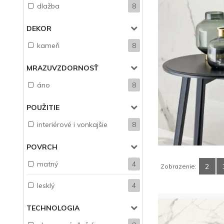
dlažba
8
DEKOR
kameň
8
MRAZUVZDORNOSŤ
áno
8
POUŽITIE
interiérové i vonkajšie
8
POVRCH
matný
4
2
Zobrazenie:
lesklý
4
TECHNOLOGIA