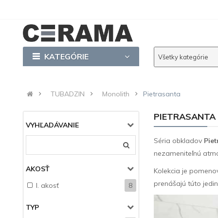
KATEGÓRIE
Všetky kategórie
TUBADZIN
Monolith
Pietrasanta
PIETRASANTA
VYHĽADÁVANIE
Séria obkladov
Piet
nezameniteľnú atm
AKOSŤ
Kolekcia je pomeno
prenášajú túto jedin
I. akosť
8
TYP