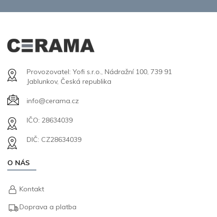
Provozovatel: Yofi s.r.o., Nádražní 100, 739 91
Jablunkov, Česká republika
info@cerama.cz
IČO: 28634039
DIČ: CZ28634039
O NÁS
Kontakt
Doprava a platba