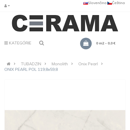
Slovenčina
Čeština
KATEGÓRIE
0 m2 - 0,0 €
TUBADZIN
Monolith
Onix Pearl
ONIX PEARL POL 119,8x59,8