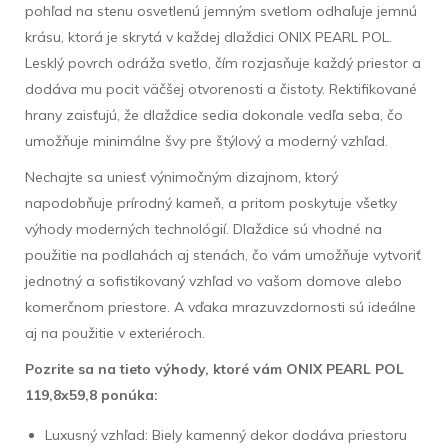
pohľad na stenu osvetlenú jemným svetlom odhaľuje jemnú
krásu, ktorá je skrytá v každej dlaždici ONIX PEARL POL.
Lesklý povrch odráža svetlo, čím rozjasňuje každý priestor a
dodáva mu pocit väčšej otvorenosti a čistoty. Rektifikované
hrany zaisťujú, že dlaždice sedia dokonale vedľa seba, čo
umožňuje minimálne švy pre štýlový a moderný vzhľad.
Nechajte sa uniesť výnimočným dizajnom, ktorý
napodobňuje prírodný kameň, a pritom poskytuje všetky
výhody moderných technológií. Dlaždice sú vhodné na
použitie na podlahách aj stenách, čo vám umožňuje vytvoriť
jednotný a sofistikovaný vzhľad vo vašom domove alebo
komerčnom priestore. A vďaka mrazuvzdornosti sú ideálne
aj na použitie v exteriéroch.
Pozrite sa na tieto výhody, ktoré vám ONIX PEARL POL
119,8x59,8 ponúka:
Luxusný vzhľad: Biely kamenný dekor dodáva priestoru