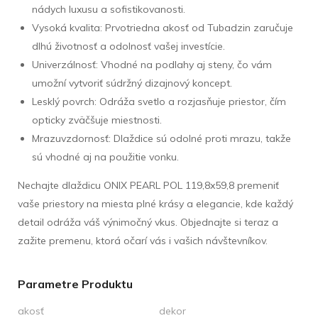
nádych luxusu a sofistikovanosti.
Vysoká kvalita: Prvotriedna akosť od Tubadzin zaručuje
dlhú životnosť a odolnosť vašej investície.
Univerzálnosť: Vhodné na podlahy aj steny, čo vám
umožní vytvoriť súdržný dizajnový koncept.
Lesklý povrch: Odráža svetlo a rozjasňuje priestor, čím
opticky zväčšuje miestnosti.
Mrazuvzdornosť: Dlaždice sú odolné proti mrazu, takže
sú vhodné aj na použitie vonku.
Nechajte dlaždicu ONIX PEARL POL 119,8x59,8 premeniť
vaše priestory na miesta plné krásy a elegancie, kde každý
detail odráža váš výnimočný vkus. Objednajte si teraz a
zažite premenu, ktorá očarí vás i vašich návštevníkov.
Parametre Produktu
akosť
dekor