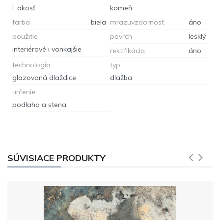
I. akosť
kameň
farba
biela
mrazuvzdornosť
áno
použitie
povrch
lesklý
interiérové i vonkajšie
rektifikácia
áno
technologia
typ
glazovaná dlaždice
dlažba
určenie
podlaha a stena
SÚVISIACE PRODUKTY