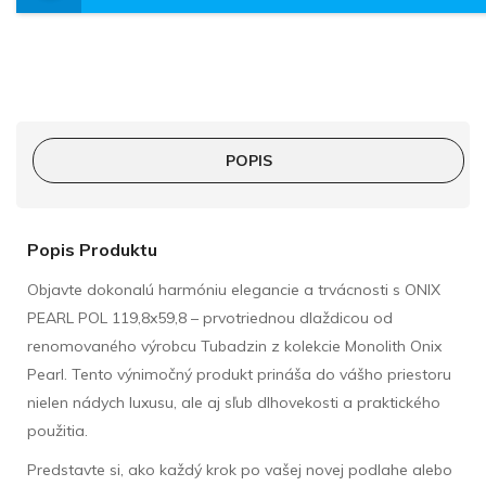
POPIS
Popis Produktu
Objavte dokonalú harmóniu elegancie a trvácnosti s ONIX
PEARL POL 119,8x59,8 – prvotriednou dlaždicou od
renomovaného výrobcu Tubadzin z kolekcie Monolith Onix
Pearl. Tento výnimočný produkt prináša do vášho priestoru
nielen nádych luxusu, ale aj sľub dlhovekosti a praktického
použitia.
Predstavte si, ako každý krok po vašej novej podlahe alebo