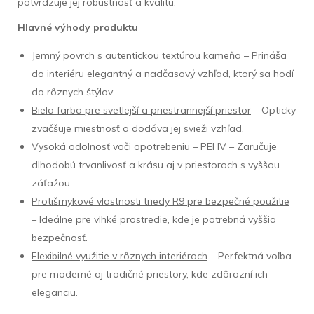
potvrdzuje jej robustnosť a kvalitu.
Hlavné výhody produktu
Jemný povrch s autentickou textúrou kameňa
– Prináša
do interiéru elegantný a nadčasový vzhľad, ktorý sa hodí
do rôznych štýlov.
Biela farba pre svetlejší a priestrannejší priestor
– Opticky
zväčšuje miestnosť a dodáva jej svieži vzhľad.
Vysoká odolnosť voči opotrebeniu – PEI IV
– Zaručuje
dlhodobú trvanlivosť a krásu aj v priestoroch s vyššou
záťažou.
Protišmykové vlastnosti triedy R9 pre bezpečné použitie
– Ideálne pre vlhké prostredie, kde je potrebná vyššia
bezpečnosť.
Flexibilné využitie v rôznych interiéroch
– Perfektná voľba
pre moderné aj tradičné priestory, kde zdôrazní ich
eleganciu.