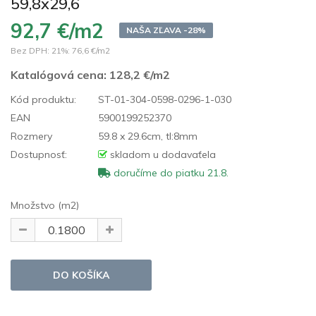
59,8x29,6
92,7 €/m2
NAŠA ZĽAVA -28%
Bez DPH: 21%:
76,6 €/m2
Katalógová cena:
128,2 €/m2
Kód produktu:
ST-01-304-0598-0296-1-030
EAN
5900199252370
Rozmery
59.8 x 29.6cm, tl:8mm
Dostupnosť:
skladom u dodavaťela
doručíme do piatku 21.8.
Množstvo (m2)