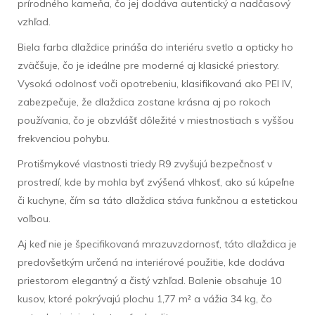
prírodného kameňa, čo jej dodáva autentický a nadčasový
vzhľad.
Biela farba dlaždice prináša do interiéru svetlo a opticky ho
zväčšuje, čo je ideálne pre moderné aj klasické priestory.
Vysoká odolnosť voči opotrebeniu, klasifikovaná ako PEI IV,
zabezpečuje, že dlaždica zostane krásna aj po rokoch
používania, čo je obzvlášť dôležité v miestnostiach s vyššou
frekvenciou pohybu.
Protišmykové vlastnosti triedy R9 zvyšujú bezpečnosť v
prostredí, kde by mohla byť zvýšená vlhkosť, ako sú kúpeľne
či kuchyne, čím sa táto dlaždica stáva funkčnou a estetickou
voľbou.
Aj keď nie je špecifikovaná mrazuvzdornosť, táto dlaždica je
predovšetkým určená na interiérové použitie, kde dodáva
priestorom elegantný a čistý vzhľad. Balenie obsahuje 10
kusov, ktoré pokrývajú plochu 1,77 m² a vážia 34 kg, čo