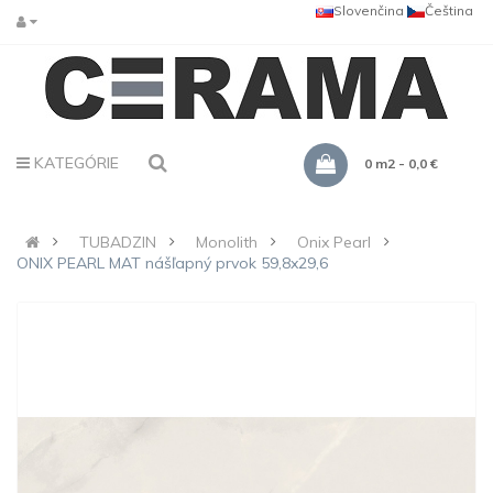
Slovenčina
Čeština
KATEGÓRIE
0 m2 - 0,0 €
TUBADZIN
Monolith
Onix Pearl
ONIX PEARL MAT nášľapný prvok 59,8x29,6