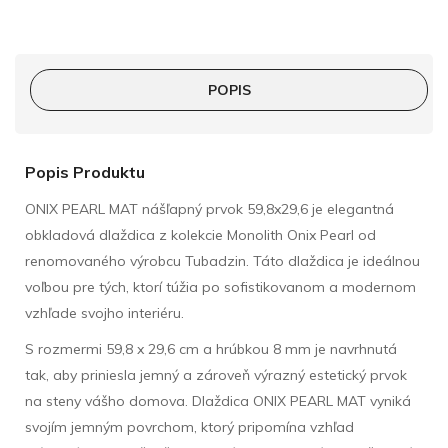
POPIS
Popis Produktu
ONIX PEARL MAT nášľapný prvok 59,8x29,6 je elegantná
obkladová dlaždica z kolekcie Monolith Onix Pearl od
renomovaného výrobcu Tubadzin. Táto dlaždica je ideálnou
voľbou pre tých, ktorí túžia po sofistikovanom a modernom
vzhľade svojho interiéru.
S rozmermi 59,8 x 29,6 cm a hrúbkou 8 mm je navrhnutá
tak, aby priniesla jemný a zároveň výrazný estetický prvok
na steny vášho domova. Dlaždica ONIX PEARL MAT vyniká
svojím jemným povrchom, ktorý pripomína vzhľad