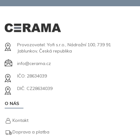
Provozovatel: Yofi s.r.o., Nádražní 100, 739 91
Jablunkov, Česká republika
info@cerama.cz
IČO: 28634039
DIČ: CZ28634039
O NÁS
Kontakt
Doprava a platba