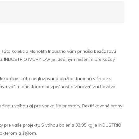
Táto kolekcia Monolith Industrio vám prináša bezčasovú
izbu, INDUSTRIO IVORY LAP je ideálnym riešením pre každý
dekorácie. Táto neglazovaná dlažba, farbená v črepe s
dodáva vašim priestorom bezpečnosť a zároveň zachováva
lnou voľbou aj pre vonkajšie priestory. Rektifikované hrany
ty pre vaše projekty. S váhou balenia 33,95 kg je INDUSTRIO
rakterom a štýlom.