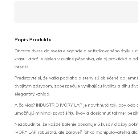
Popis Produktu
Otvorte dvere do sveta elegancie a sofistikovaného štýlu 
krásu, ktorá je nielen vizuálne pôsobivá, ale aj praktická a
interiér.
Predstavte si, že vaša podlaha a steny sú oblečené do jemn
dvojitým zásypom, zabezpečuje vynikajúcu kvalitu a dlhú ž
elegantný vzhľad.
A čo viac? INDUSTRIO IVORY LAP je navrhnutá tak, aby odolal
umožňujú minimalizovať šírku švov a dosiahnuť takmer bezšv
Nezabudnite, že každé balenie obsahuje 5 kusov dlažby pokrý
IVORY LAP robustná, ale zároveň ľahko manipulovateľná dla