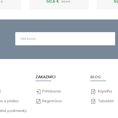
50,6 €
5
 €
69,9 €
ZÁKAZNÍCI
BLOG
t
Prihlásenie
Kúpeľňa
a a platba
Registrácia
Tubadzin
dné podmienky