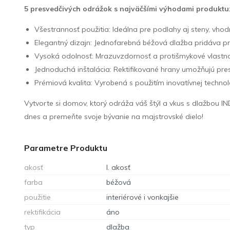
5 presvedčivých odrážok s najväčšími výhodami produktu
Všestrannosť použitia: Ideálna pre podlahy aj steny, vhodná
Elegantný dizajn: Jednofarebná béžová dlažba pridáva pri
Vysoká odolnosť: Mrazuvzdornosť a protišmykové vlastnos
Jednoduchá inštalácia: Rektifikované hrany umožňujú pre
Prémiová kvalita: Vyrobená s použitím inovatívnej technol
Vytvorte si domov, ktorý odráža váš štýl a vkus s dlažbou 
dnes a premeňte svoje bývanie na majstrovské dielo!
Parametre Produktu
akosť
I. akosť
farba
béžová
použitie
interiérové i vonkajšie
rektifikácia
áno
typ
dlažba