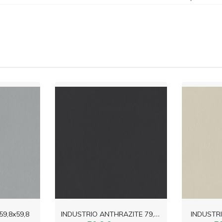
I
NDUSTRIO ANTHRAZITE 79,8x79,8
9,8x59,8
INDUSTRI