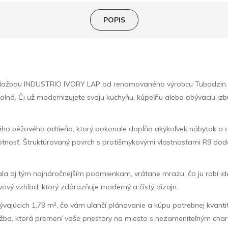
POPIS
s dlažbou INDUSTRIO IVORY LAP od renomovaného výrobcu Tubadzin. 
 odolná. Či už modernizujete svoju kuchyňu, kúpeľňu alebo obývaciu 
ého béžového odtieňa, ktorý dokonale dopĺňa akýkoľvek nábytok a 
ivotnosť. Štruktúrovaný povrch s protišmykovými vlastnosťami R9 
a aj tým najnáročnejším podmienkam, vrátane mrazu, čo ju robí ideá
ový vzhľad, ktorý zdôrazňuje moderný a čistý dizajn.
vajúcich 1,79 m², čo vám uľahčí plánovanie a kúpu potrebnej kvanti
žba, ktorá premení vaše priestory na miesto s nezameniteľným cha