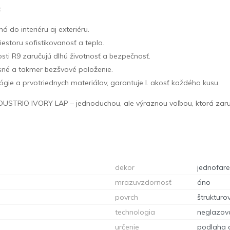
:
 do interiéru aj exteriéru.
estoru sofistikovanosť a teplo.
ti R9 zaručujú dlhú životnosť a bezpečnosť.
sné a takmer bezšvové položenie.
ógie a prvotriednych materiálov, garantuje I. akosť každého kusu.
INDUSTRIO IVORY LAP – jednoduchou, ale výraznou voľbou, ktorá zaru
dekor
jednofar
mrazuvzdornosť
áno
povrch
štrukturo
technologia
neglazova
určenie
podlaha 