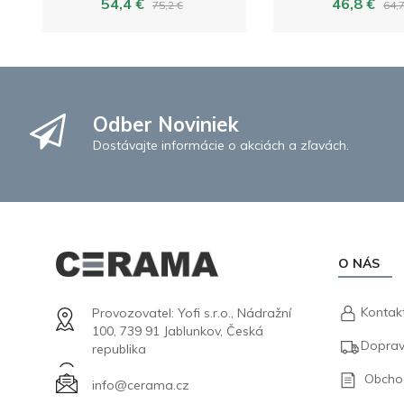
54,4 €
46,8 €
75,2 €
64,7
Odber Noviniek
Dostávajte informácie o akciách a zľavách.
O NÁS
Kontak
Provozovatel: Yofi s.r.o., Nádražní
100, 739 91 Jablunkov, Česká
Doprav
republika
Obcho
info@cerama.cz