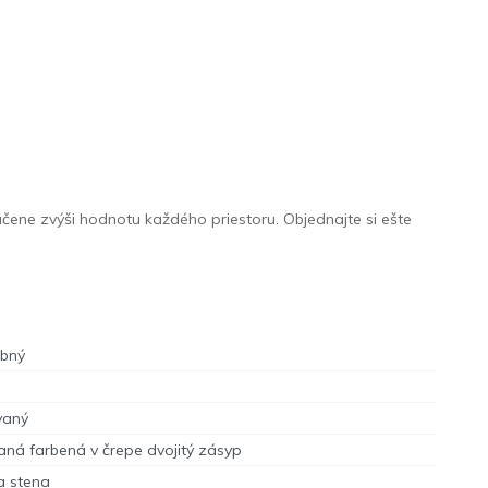
čene zvýši hodnotu každého priestoru. Objednajte si ešte
ebný
vaný
ná farbená v črepe dvojitý zásyp
a stena