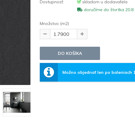
Dostupnosť:
skladom u dodavaťela
doručíme do štvrtka 20.8.
Množstvo (m2)
Možno objednať len po baleniach 