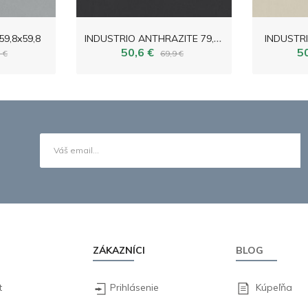
I
NDUSTRIO ANTHRAZITE 79,8x79,8
9,8x59,8
INDUSTRI
50,6 €
5
 €
69,9 €
ZÁKAZNÍCI
BLOG
t
Prihlásenie
Kúpeľňa