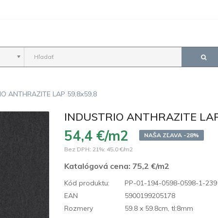
IO ANTHRAZITE LAP 59,8x59,8
INDUSTRIO ANTHRAZITE LAP 
54,4 €/m2
NAŠA ZĽAVA -28%
Bez DPH: 21%:
45,0 €/m2
Katalógová cena:
75,2 €/m2
Kód produktu:
PP-01-194-0598-0598-1-239
EAN
5900199205178
Rozmery
59.8 x 59.8cm, tl:8mm