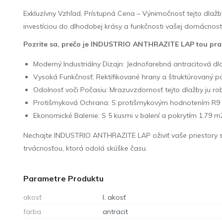
Exkluzívny Vzhľad, Prístupná Cena – Výnimočnosť tejto dlažby
investíciou do dlhodobej krásy a funkčnosti vašej domácnost
Pozrite sa, prečo je INDUSTRIO ANTHRAZITE LAP tou pra
Moderný Industriálny Dizajn: Jednofarebná antracitová d
Vysoká Funkčnosť: Rektifikované hrany a štruktúrovaný po
Odolnosť voči Počasiu: Mrazuvzdornosť tejto dlažby ju robí
Protišmyková Ochrana: S protišmykovým hodnotením R9 
Ekonomické Balenie: S 5 kusmi v balení a pokrytím 1.79 m
Nechajte INDUSTRIO ANTHRAZITE LAP oživiť vaše priestory s
trvácnosťou, ktorá odolá skúške času.
Parametre Produktu
akosť
I. akosť
farba
antracit