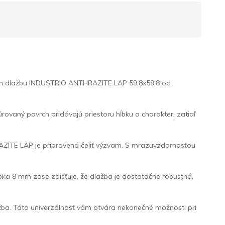
 vám dlažbu INDUSTRIO ANTHRAZITE LAP 59,8x59,8 od
rovaný povrch pridávajú priestoru hĺbku a charakter, zatiaľ
AZITE LAP je pripravená čeliť výzvam. S mrazuvzdornosťou
bka 8 mm zase zaisťuje, že dlažba je dostatočne robustná,
ažba. Táto univerzálnosť vám otvára nekonečné možnosti pri