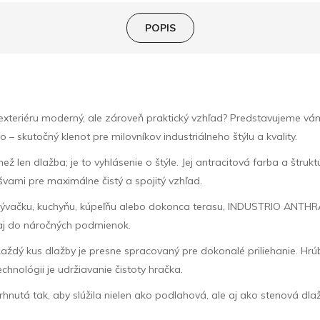
POPIS
 exteriéru moderný, ale zároveň praktický vzhľad? Predstavujeme
– skutočný klenot pre milovníkov industriálneho štýlu a kvality.
en dlažba; je to vyhlásenie o štýle. Jej antracitová farba a štruktú
vami pre maximálne čistý a spojitý vzhľad.
obývačku, kuchyňu, kúpeľňu alebo dokonca terasu, INDUSTRIO ANTHR
 aj do náročných podmienok.
aždý kus dlažby je presne spracovaný pre dokonalé priliehanie. Hrú
hnológii je udržiavanie čistoty hračka.
nutá tak, aby slúžila nielen ako podlahová, ale aj ako stenová dl