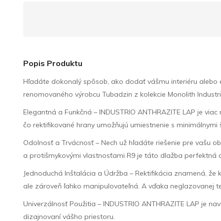
Popis Produktu
Hľadáte dokonalý spôsob, ako dodať vášmu interiéru alebo
renomovaného výrobcu Tubadzin z kolekcie Monolith Industrio 
Elegantná a Funkčná – INDUSTRIO ANTHRAZITE LAP je viac než l
čo rektifikované hrany umožňujú umiestnenie s minimálnymi š
Odolnosť a Trvácnosť – Nech už hľadáte riešenie pre vašu 
a protišmykovými vlastnosťami R9 je táto dlažba perfektná
Jednoduchá Inštalácia a Údržba – Rektifikácia znamená, že k
ale zároveň ľahko manipulovateľná. A vďaka neglazovanej tec
Univerzálnosť Použitia – INDUSTRIO ANTHRAZITE LAP je navrh
dizajnovaní vášho priestoru.