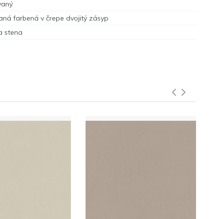
vaný
ná farbená v črepe dvojitý zásyp
a stena