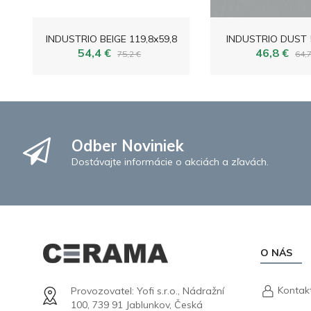
INDUSTRIO BEIGE 119,8x59,8
INDUSTRIO DUST 5
54,4 €
46,8 €
75,2 €
64,7
Odber Noviniek
Dostávajte informácie o akciách a zľavách.
O NÁS
Kontak
Provozovatel: Yofi s.r.o., Nádražní
100, 739 91 Jablunkov, Česká