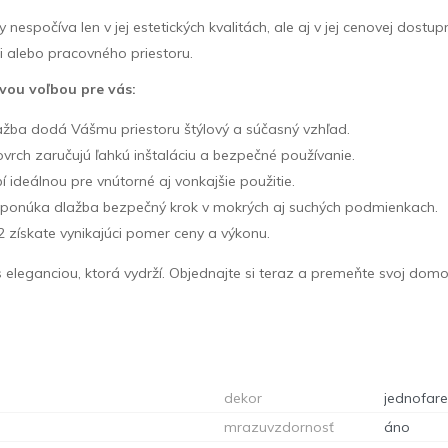
 nespočíva len v jej estetických kvalitách, ale aj v jej cenovej dos
i alebo pracovného priestoru.
vou voľbou pre vás:
lažba dodá Vášmu priestoru štýlový a súčasný vzhľad.
vrch zaručujú ľahkú inštaláciu a bezpečné používanie.
 ideálnou pre vnútorné aj vonkajšie použitie.
ponúka dlažba bezpečný krok v mokrých aj suchých podmienkach.
2 získate vynikajúci pomer ceny a výkonu.
 eleganciou, ktorá vydrží. Objednajte si teraz a premeňte svoj do
dekor
jednofar
mrazuvzdornosť
áno