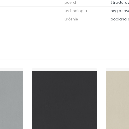
povrch
štrukturo
technologia
neglazova
určenie
podlaha 