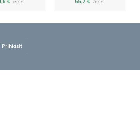
0,6 €
55,7 €
69,9 €
76,9 €
Prihlásiť