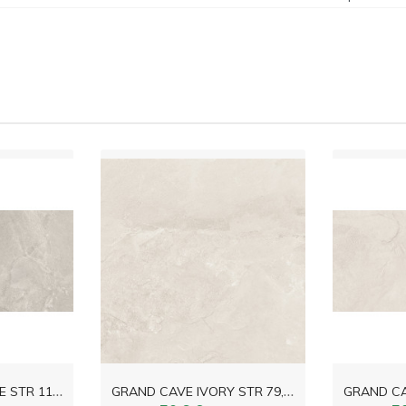
G
RAND CAVE WHITE STR 119,8x59,8
G
RAND CAVE IVORY STR 79,8x79,8