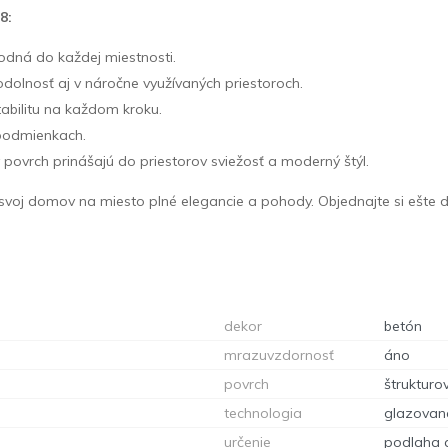
8:
hodná do každej miestnosti.
olnosť aj v náročne využívaných priestoroch.
tabilitu na každom kroku.
 podmienkach.
 povrch prinášajú do priestorov sviežosť a moderný štýl.
oj domov na miesto plné elegancie a pohody. Objednajte si ešte 
dekor
betón
mrazuvzdornosť
áno
povrch
štrukturo
technologia
glazovan
určenie
podlaha 