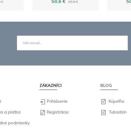
50,6 €
5
 €
69,9 €
ZÁKAZNÍCI
BLOG
t
Prihlásenie
Kúpeľňa
a a platba
Registrácia
Tubadzin
dné podmienky