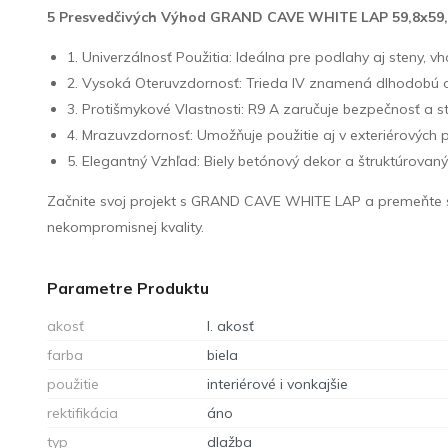
5 Presvedčivých Výhod GRAND CAVE WHITE LAP 59,8x59,
1. Univerzálnosť Použitia: Ideálna pre podlahy aj steny, v
2. Vysoká Oteruvzdornosť: Trieda IV znamená dlhodobú od
3. Protišmykové Vlastnosti: R9 A zaručuje bezpečnosť a s
4. Mrazuvzdornosť: Umožňuje použitie aj v exteriérových
5. Elegantný Vzhľad: Biely betónový dekor a štruktúrovaný
Začnite svoj projekt s GRAND CAVE WHITE LAP a premeňte sv
nekompromisnej kvality.
Parametre Produktu
akosť
I. akosť
farba
biela
použitie
interiérové i vonkajšie
rektifikácia
áno
typ
dlažba