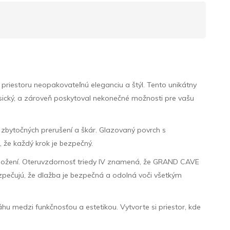
estoru neopakovateľnú eleganciu a štýl. Tento unikátny
asický, a zároveň poskytoval nekonečné možnosti pre vašu
 zbytočných prerušení a škár. Glazovaný povrch s
 že každý krok je bezpečný.
oložení. Oteruvzdornosť triedy IV znamená, že GRAND CAVE
zpečujú, že dlažba je bezpečná a odolná voči všetkým
 medzi funkčnosťou a estetikou. Vytvorte si priestor, kde