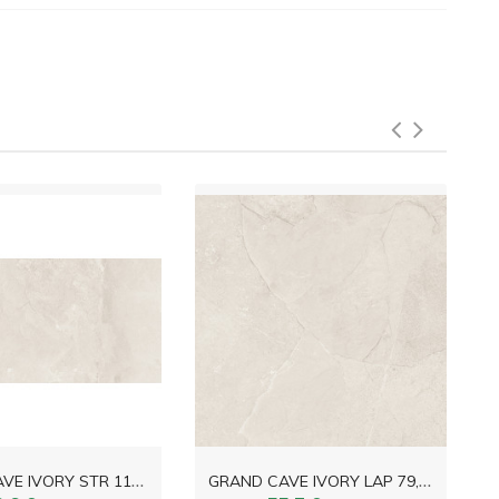
G
RAND CAVE IVORY STR 119,8x59,8
G
RAND CAVE IVORY LAP 79,8x79,8