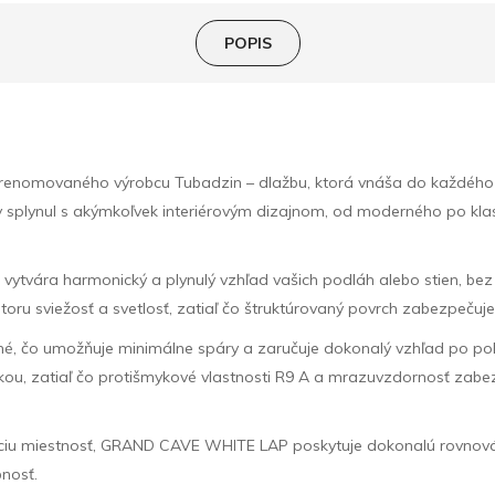
POPIS
omovaného výrobcu Tubadzin – dlažbu, ktorá vnáša do každého pri
by splynul s akýmkoľvek interiérovým dizajnom, od moderného po kl
ytvára harmonický a plynulý vzhľad vašich podláh alebo stien, bez
u sviežosť a svetlosť, zatiaľ čo štruktúrovaný povrch zabezpečuje,
vané, čo umožňuje minimálne spáry a zaručuje dokonalý vzhľad po p
kou, zatiaľ čo protišmykové vlastnosti R9 A a mrazuvzdornosť zabe
aciu miestnosť, GRAND CAVE WHITE LAP poskytuje dokonalú rovnováhu
bnosť.