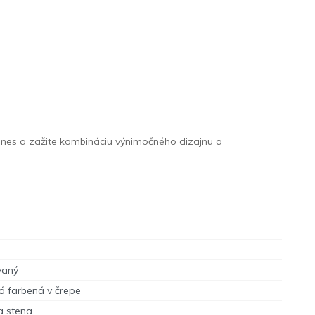
dnes a zažite kombináciu výnimočného dizajnu a
vaný
á farbená v črepe
a stena