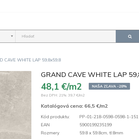
D CAVE WHITE LAP 59,8x59,8
GRAND CAVE WHITE LAP 59,
48,1 €/m2
NAŠA ZĽAVA -28%
Bez DPH: 21%:
39,7 €/m2
Katalógová cena:
66,5 €/m2
Kód produktu:
PP-01-218-0598-0598-1-151
EAN
5900199235199
Rozmery
59.8 x 59.8cm, tl:8mm