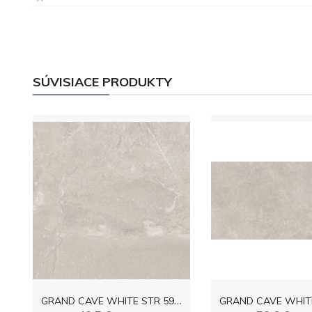
SÚVISIACE PRODUKTY
G
RAND CAVE WHITE STR 59,8x59,8