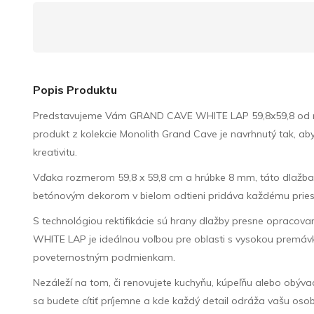
Popis Produktu
Predstavujeme Vám GRAND CAVE WHITE LAP 59,8x59,8 od ren
produkt z kolekcie Monolith Grand Cave je navrhnutý tak, a
kreativitu.
Vďaka rozmerom 59,8 x 59,8 cm a hrúbke 8 mm, táto dlažba v
betónovým dekorom v bielom odtieni pridáva každému priestor
S technológiou rektifikácie sú hrany dlažby presne opraco
WHITE LAP je ideálnou voľbou pre oblasti s vysokou premáv
poveternostným podmienkam.
Nezáleží na tom, či renovujete kuchyňu, kúpeľňu alebo obýv
sa budete cítiť príjemne a kde každý detail odráža vašu oso