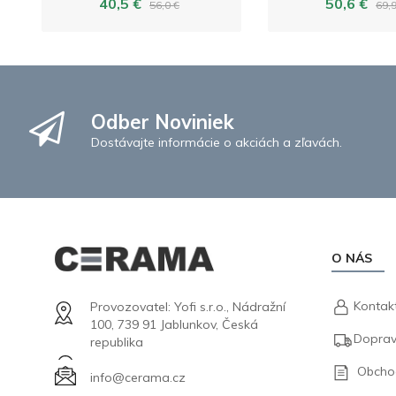
40,5 €
50,6 €
56,0 €
69,9
Odber Noviniek
Dostávajte informácie o akciách a zľavách.
O NÁS
Kontak
Provozovatel: Yofi s.r.o., Nádražní
100, 739 91 Jablunkov, Česká
Doprav
republika
Obcho
info@cerama.cz