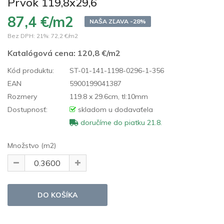
Prvok 119,8x29,6
87,4 €/m2
NAŠA ZĽAVA -28%
Bez DPH: 21%:
72,2 €/m2
Katalógová cena:
120,8 €/m2
Kód produktu:
ST-01-141-1198-0296-1-356
EAN
5900199041387
Rozmery
119.8 x 29.6cm, tl:10mm
Dostupnosť:
skladom u dodavaťela
doručíme do piatku 21.8.
Množstvo (m2)