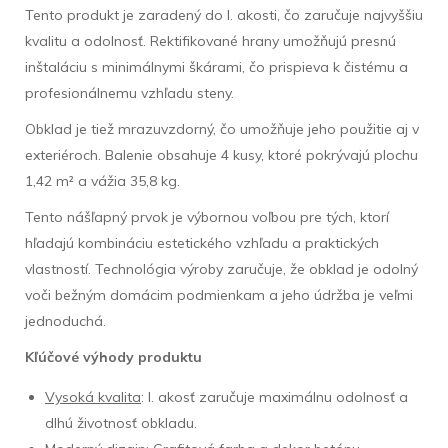
Tento produkt je zaradený do I. akosti, čo zaručuje najvyššiu
kvalitu a odolnosť. Rektifikované hrany umožňujú presnú
inštaláciu s minimálnymi škárami, čo prispieva k čistému a
profesionálnemu vzhľadu steny.
Obklad je tiež mrazuvzdorný, čo umožňuje jeho použitie aj v
exteriéroch. Balenie obsahuje 4 kusy, ktoré pokrývajú plochu
1,42 m² a vážia 35,8 kg.
Tento nášľapný prvok je výbornou voľbou pre tých, ktorí
hľadajú kombináciu estetického vzhľadu a praktických
vlastností. Technológia výroby zaručuje, že obklad je odolný
voči bežným domácim podmienkam a jeho údržba je veľmi
jednoduchá.
Kľúčové výhody produktu
Vysoká kvalita
: I. akosť zaručuje maximálnu odolnosť a
dlhú životnosť obkladu.