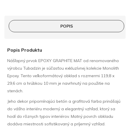
POPIS
Popis Produktu
Nášľapný prvok EPOXY GRAPHITE MAT od renomovaného
výrobcu Tubadzin je súčasťou exkluzívnej kolekcie Monolith
Epoxy. Tento veľkoformátový obklad s rozmermi 119,8 x
29,6 cm a hrúbkou 10 mm je navrhnutý na použitie na
stenách.
Jeho dekor pripomínajúci betón a grafitová farba prinášajú
do vášho interiéru moderný a elegantný vzhľad, ktorý sa
hodí do rôznych typov interiérov. Matný povrch obkladu
dodáva miestnosti sofistikovaný a príjemný vzhľad.