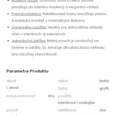
Moderný dizajn
: Grafitová farba a dekor betónu
prinášajú do interiéru moderný a elegantný vzhľad.
Presná inštalácia
: Rektifikované hrany umožňujú presnú
a estetickú montáž s minimálnymi škárami.
Univerzálne použitie
: Ideálny pre dekoratívne obklady
stien v interiéroch aj exteriéroch.
Jednoduchá údržba
: Matný povrch je nenáročný na
čistenie a údržbu, čo zaručuje dlhodobú krásu obkladu
bez náročnej starostlivosti.
Parametre Produktu
akosť
dekor
betón
I. akosť
farba
grafit
mrazuvzdornosť
áno
použitie
interiérové i vonkajšie
povrch
rektifikácia
áno