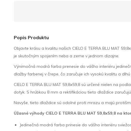
Popis Produktu
Objavte krásu a kvalitu našich CIELO E TERRA BLU MAT 59,8x
je skutočným spojením neba a zeme v jednom dizajne.
Výnimočná modrá farba prenesie do vášho interiéru jedinečn
dlažby farbenej v črepe, čo zaručuje ich vysokú kvalitu a dlhú
CIELO E TERRA BLU MAT 59,8x59,8 sú určené nielen na podlahu, 
dotyk. S hrúbkou 8 mm a rektifikáciou tieto dlaždice zaruču
Navyše, tieto dlaždice sú odolné proti mrazu a majú protišm
Úžasné výhody CIELO E TERRA BLU MAT 59,8x59,8 na ktor
Jedinečná modrá farba prinesie do vášho interiéru sviežos