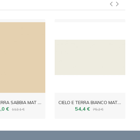
C
IELO E TERRA SABBIA MAT 119,8x119,8
C
IELO E TERRA BIANCO MAT 119,8x59,8
,0 €
54,4 €
112,1 €
75,2 €