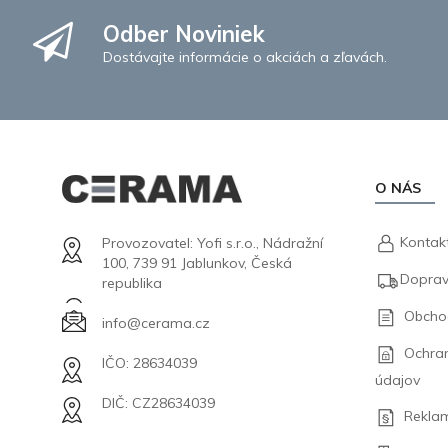
Odber Noviniek
Dostávajte informácie o akciách a zľavách.
O NÁS
Kontak
Provozovatel: Yofi s.r.o., Nádražní
100, 739 91 Jablunkov, Česká
Doprav
republika
Obcho
info@cerama.cz
Ochra
IČO: 28634039
údajov
DIČ: CZ28634039
Rekla