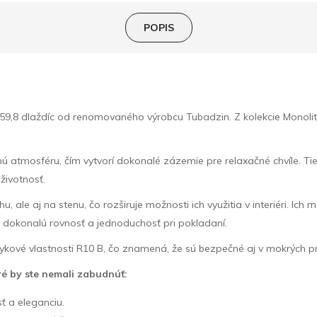
POPIS
59,8 dlaždíc od renomovaného výrobcu Tubadzin. Z kolekcie Monolit
ú atmosféru, čím vytvorí dokonalé zázemie pre relaxačné chvíle. T
 životnosť.
ale aj na stenu, čo rozširuje možnosti ich využitia v interiéri. Ich 
jú dokonalú rovnosť a jednoduchosť pri pokladaní.
ykové vlastnosti R10 B, čo znamená, že sú bezpečné aj v mokrých pr
é by ste nemali zabudnúť:
ť a eleganciu.