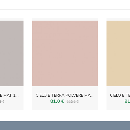
C
IELO E TERRA BEIGE MAT 119,8x119,8
C
IELO E TERRA POLVERE MAT 119,8x119,8
81,0 €
81
1 €
112,1 €