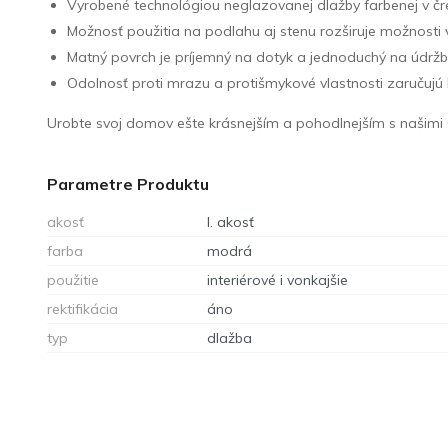
Vyrobené technológiou neglazovanej dlažby farbenej v črep
Možnosť použitia na podlahu aj stenu rozširuje možnosti vyu
Matný povrch je príjemný na dotyk a jednoduchý na údržb
Odolnosť proti mrazu a protišmykové vlastnosti zaručujú
Urobte svoj domov ešte krásnejším a pohodlnejším s našimi
Parametre Produktu
akosť
I. akosť
farba
modrá
použitie
interiérové i vonkajšie
rektifikácia
áno
typ
dlažba