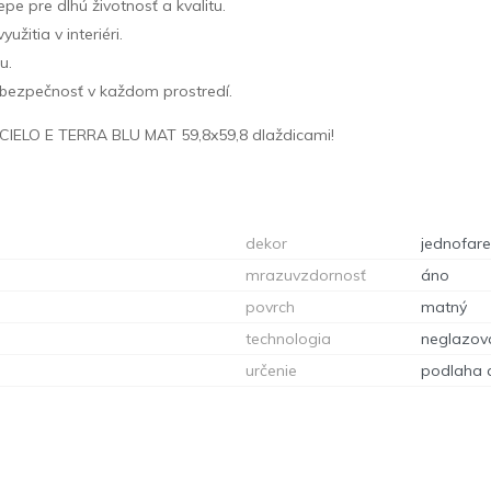
e pre dlhú životnosť a kvalitu.
žitia v interiéri.
u.
 bezpečnosť v každom prostredí.
 CIELO E TERRA BLU MAT 59,8x59,8 dlaždicami!
dekor
jednofar
mrazuvzdornosť
áno
povrch
matný
technologia
neglazov
určenie
podlaha 