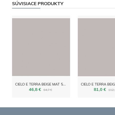
SÚVISIACE PRODUKTY
C
IELO E TERRA BEIGE MAT 59,8x59,8
46,8 €
81,0 €
64,7 €
112,