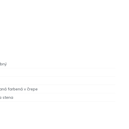
ebný
aná farbená v črepe
a stena