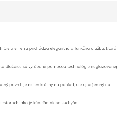
h Cielo e Terra prichádza elegantná a funkčná dlažba, ktorá
ieto dlaždice sú vyrábané pomocou technológie neglazovanej
matný povrch je nielen krásny na pohľad, ale aj príjemný na
iestoroch, ako je kúpeľňa alebo kuchyňa.