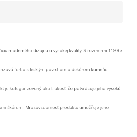
u moderného dizajnu a vysokej kvality. S rozmermi 119,8 x
. Bronzová farba s lesklým povrchom a dekórom kameňa
t je kategorizovaný ako I. akosť, čo potvrdzuje jeho vysokú
lnymi škárami. Mrazuvzdornosť produktu umožňuje jeho