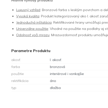
Hlavné výhody produktu
Luxusný vzhľad
: Bronzová farba s lesklým povrchom a de
Vysoká kvalita
: Produkt kategorizovaný ako I. akosť zaruč
Jednoduchá inštalácia
: Rektifikované hrany umožňujú pre
Univerzálne použitie
: Vhodné na použitie na podlahy aj steny
Odolnosť voči mrazu
: Mrazuvzdornosť produktu umožňuje j
Parametre Produktu
akosť
I. akosť
farba
bronzová
použitie
interiérové i vonkajšie
rektifikácia
áno
typ
dlažba