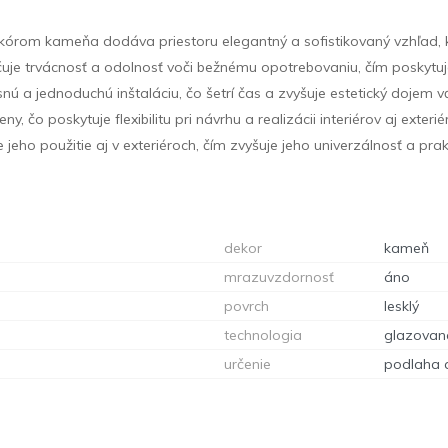
kórom kameňa dodáva priestoru elegantný a sofistikovaný vzhľad, 
uje trvácnosť a odolnosť voči bežnému opotrebovaniu, čím poskytuje i
snú a jednoduchú inštaláciu, čo šetrí čas a zvyšuje estetický doje
, čo poskytuje flexibilitu pri návrhu a realizácii interiérov aj exterié
eho použitie aj v exteriéroch, čím zvyšuje jeho univerzálnosť a prak
dekor
kameň
mrazuvzdornosť
áno
povrch
lesklý
technologia
glazovan
určenie
podlaha 