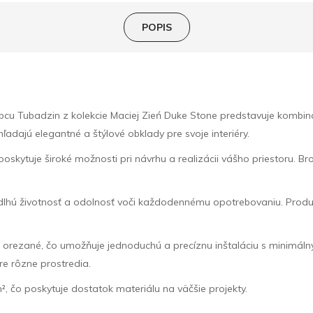
POPIS
Tubadzin z kolekcie Maciej Zień Duke Stone predstavuje kombináci
ľadajú elegantné a štýlové obklady pre svoje interiéry.
 poskytuje široké možnosti pri návrhu a realizácii vášho priestoru
dlhú životnosť a odolnosť voči každodennému opotrebovaniu. Produk
ne orezané, čo umožňuje jednoduchú a precíznu inštaláciu s minimá
pre rôzne prostredia.
², čo poskytuje dostatok materiálu na väčšie projekty.