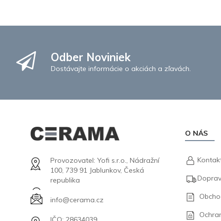
Odber Noviniek
Dostávajte informácie o akciách a zľavách.
O NÁS
Kontak
Provozovatel: Yofi s.r.o., Nádražní
100, 739 91 Jablunkov, Česká
Doprav
republika
Obcho
info@cerama.cz
Ochra
IČO: 28634039