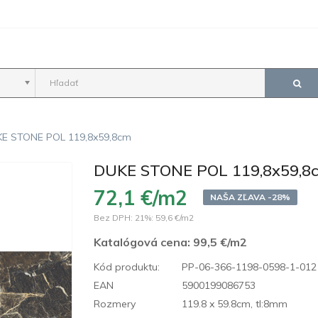
E STONE POL 119,8x59,8cm
DUKE STONE POL 119,8x59,8
72,1 €/m2
NAŠA ZĽAVA -28%
Bez DPH: 21%:
59,6 €/m2
Katalógová cena:
99,5 €/m2
Kód produktu:
PP-06-366-1198-0598-1-012
EAN
5900199086753
Rozmery
119.8 x 59.8cm, tl:8mm