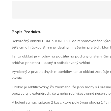
Popis Produktu
Dekoračný obklad DUKE STONE POL od renomovaného výrobcu 
59,8 cm a hrúbkou 8 mm je ideálnym riešením pre tých, ktorí h
Tento obklad je vhodný na použitie na podlahy aj steny, čím
pridáva priestoru luxusný a sofistikovaný vzhľad.
Vyrobený z prvotriednych materiálov, tento obklad zaručuje 
kvalitu.
Obklad je rektifikovaný, čo znamená, že jeho hrany sú pres
použitie aj v exteriéroch, čo z neho robí všestranné riešenie 
V balení sa nachádzajú 2 kusy, ktoré pokrývajú plochu 1,43 m