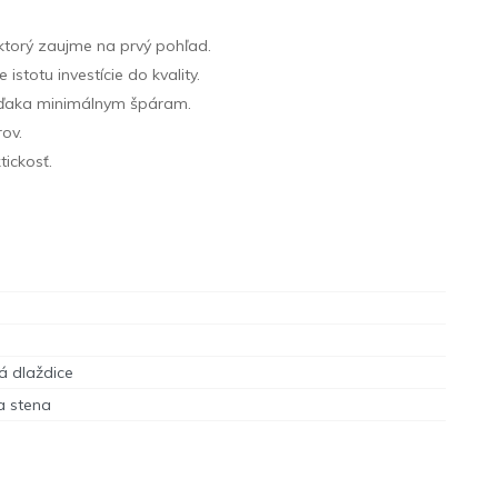
ktorý zaujme na prvý pohľad.
stotu investície do kvality.
m vďaka minimálnym špáram.
rov.
tickosť.
á dlaždice
a stena