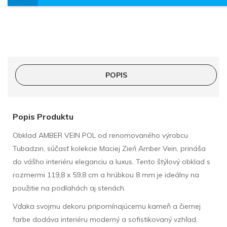
POPIS
Popis Produktu
Obklad AMBER VEIN POL od renomovaného výrobcu
Tubadzin, súčasť kolekcie Maciej Zień Amber Vein, prináša
do vášho interiéru eleganciu a luxus. Tento štýlový obklad s
rozmermi 119,8 x 59,8 cm a hrúbkou 8 mm je ideálny na
použitie na podlahách aj stenách.
Vďaka svojmu dekoru pripomínajúcemu kameň a čiernej
farbe dodáva interiéru moderný a sofistikovaný vzhľad.