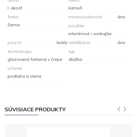
I. akosť
kameň
farba
mrazuvzdornosť
áno
čierna
použitie
interiérové i vonkajšie
povrch
lesklý
rektifikácia
áno
technologia
typ
glazovaná farbená v črepe
dlažba
určenie
podlaha a stena
SÚVISIACE PRODUKTY