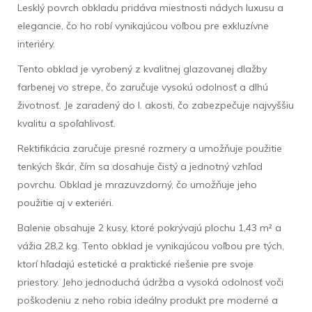
Lesklý povrch obkladu pridáva miestnosti nádych luxusu a
elegancie, čo ho robí vynikajúcou voľbou pre exkluzívne
interiéry.
Tento obklad je vyrobený z kvalitnej glazovanej dlažby
farbenej vo strepe, čo zaručuje vysokú odolnosť a dlhú
životnosť. Je zaradený do I. akosti, čo zabezpečuje najvyššiu
kvalitu a spoľahlivosť.
Rektifikácia zaručuje presné rozmery a umožňuje použitie
tenkých škár, čím sa dosahuje čistý a jednotný vzhľad
povrchu. Obklad je mrazuvzdorný, čo umožňuje jeho
použitie aj v exteriéri.
Balenie obsahuje 2 kusy, ktoré pokrývajú plochu 1,43 m² a
vážia 28,2 kg. Tento obklad je vynikajúcou voľbou pre tých,
ktorí hľadajú estetické a praktické riešenie pre svoje
priestory. Jeho jednoduchá údržba a vysoká odolnosť voči
poškodeniu z neho robia ideálny produkt pre moderné a