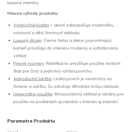
luxusné interiéry.
Hlavné výhody produktu
Výnimočná kvalita
: I. akosť zabezpečuje maximálnu
odolnosť a dlhú životnosť obkladu.
Luxusný dizajn
: Čierna farba a dekor pripomínajúci
kameň prinášajú do interiéru moderný a sofistikovaný
vzhľad.
Presné rozmery
: Rektifikácia umožňuje použitie tenkých
škár pre čistý a jednotný vzhľad povrchu.
Jednoduchá údržba
: Lesklý povrch je nenáročný na
čistenie a údržbu, čo zaručuje dlhodobú krásu obkladu.
Univerzálne použitie
: Mrazuvzdorný obklad je ideálny pre
použitie na podlahách aj stenách v interiéri aj exteriéri.
Parametre Produktu
akosť
dekor