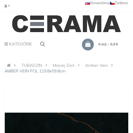
Slovenčina
Čeština
KATEGÓRIE
0 m2 - 0,0 €
TUBADZIN
Maciej Zień
Amber Vein
AMBER VEIN POL 119,8x59,8cm