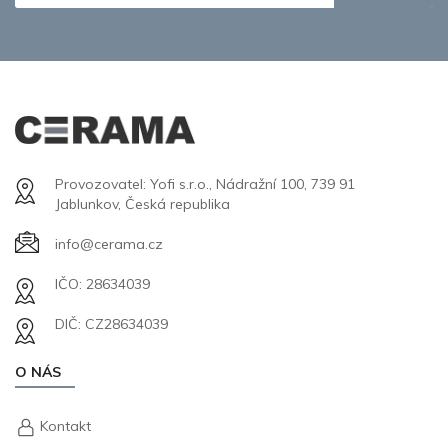
Provozovatel: Yofi s.r.o., Nádražní 100, 739 91
Jablunkov, Česká republika
info@cerama.cz
IČO: 28634039
DIČ: CZ28634039
O NÁS
Kontakt