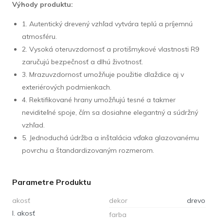
Výhody produktu:
1. Autentický drevený vzhľad vytvára teplú a príjemnú
atmosféru.
2. Vysoká oteruvzdornosť a protišmykové vlastnosti R9
zaručujú bezpečnosť a dlhú životnosť.
3. Mrazuvzdornosť umožňuje použitie dlaždice aj v
exteriérových podmienkach.
4. Rektifikované hrany umožňujú tesné a takmer
neviditeľné spoje, čím sa dosiahne elegantný a súdržný
vzhľad.
5. Jednoduchá údržba a inštalácia vďaka glazovanému
povrchu a štandardizovaným rozmerom.
Parametre Produktu
akosť
dekor
drevo
I. akosť
farba