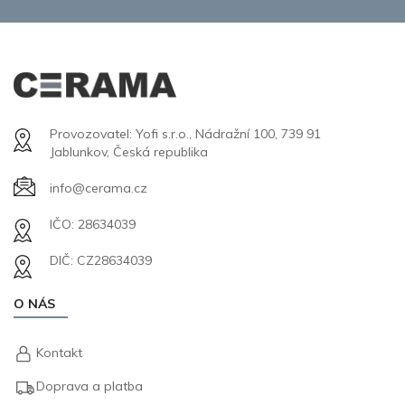
Provozovatel: Yofi s.r.o., Nádražní 100, 739 91
Jablunkov, Česká republika
info@cerama.cz
IČO: 28634039
DIČ: CZ28634039
O NÁS
Kontakt
Doprava a platba