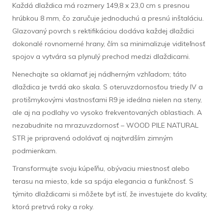
Každá dlaždica má rozmery 149,8 x 23,0 cm s presnou
hrúbkou 8 mm, čo zaručuje jednoduchú a presnú inštaláciu.
Glazovaný povrch s rektifikáciou dodáva každej dlaždici
dokonalé rovnomerné hrany, čím sa minimalizuje viditeľnosť
spojov a vytvára sa plynulý prechod medzi dlaždicami.
Nenechajte sa oklamať jej nádherným vzhľadom; táto
dlaždica je tvrdá ako skala. S oteruvzdornosťou triedy IV a
protišmykovými vlastnosťami R9 je ideálna nielen na steny,
ale aj na podlahy vo vysoko frekventovaných oblastiach. A
nezabudnite na mrazuvzdornosť – WOOD PILE NATURAL
STR je pripravená odolávať aj najtvrdším zimným
podmienkam.
Transformujte svoju kúpeľňu, obývaciu miestnosť alebo
terasu na miesto, kde sa spája elegancia a funkčnosť. S
týmito dlaždicami si môžete byť istí, že investujete do kvality,
ktorá pretrvá roky a roky.