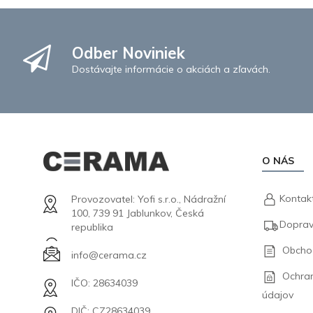
Odber Noviniek
Dostávajte informácie o akciách a zľavách.
O NÁS
Kontak
Provozovatel: Yofi s.r.o., Nádražní
100, 739 91 Jablunkov, Česká
Doprav
republika
Obcho
info@cerama.cz
Ochra
IČO: 28634039
údajov
DIČ: CZ28634039