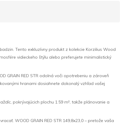
in. Tento exkluzívny produkt z kolekcie Korzilius Wood
mosfére vidieckeho štýlu alebo preferujete minimalistický
WOOD GRAIN RED STR odolná voči opotrebeniu a zároveň
tifikovanými hranami dosiahnete dokonalý vzhľad vašej
laždíc, pokrývajúcich plochu 1.59 m², takže plánovanie a
di vracať. WOOD GRAIN RED STR 149,8x23,0 – pretože vaša