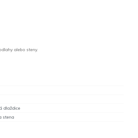
odlahy alebo steny.
á dlaždice
a stena