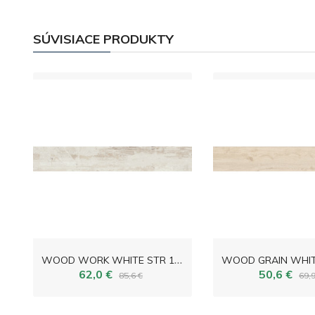
SÚVISIACE PRODUKTY
W
OOD WORK WHITE STR 179,8x23,0
62,0 €
50,6 €
85,6 €
69,9