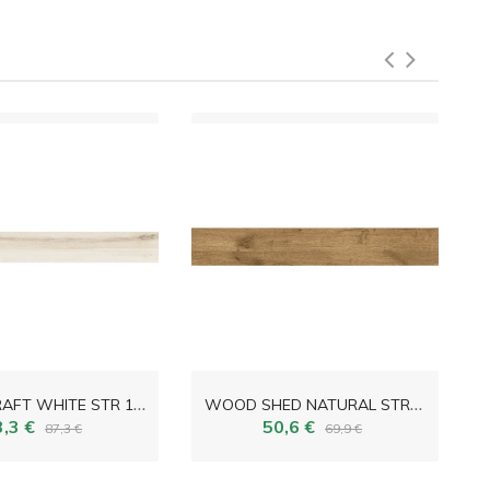
W
OOD CRAFT WHITE STR 179,8x23,0
W
OOD SHED NATURAL STR 149,8x23,0
3,3 €
50,6 €
87,3 €
69,9 €