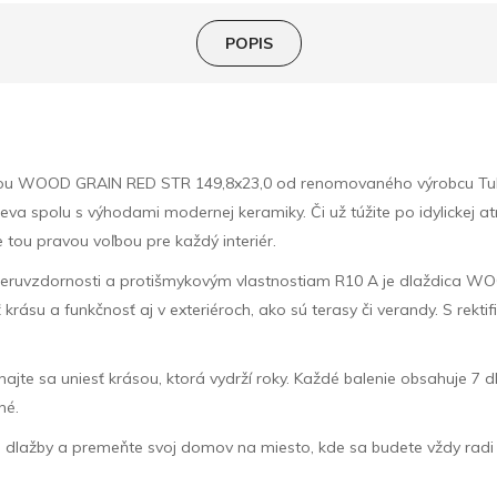
POPIS
ou WOOD GRAIN RED STR 149,8x23,0 od renomovaného výrobcu Tubadz
va spolu s výhodami modernej keramiky. Či už túžite po idylickej at
tou pravou voľbou pre každý interiér.
 oteruvzdornosti a protišmykovým vlastnostiam R10 A je dlaždica 
rásu a funkčnosť aj v exteriéroch, ako sú terasy či verandy. S rek
ajte sa uniesť krásou, ktorá vydrží roky. Každé balenie obsahuje 7 d
né.
ej dlažby a premeňte svoj domov na miesto, kde sa budete vždy ra