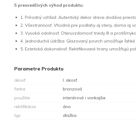
5 presvedčivých výhod produktu:
1. Prírodný vzhľad: Autentický dekor dreva dodáva priesto
2. Všestrannosť: Vhodná pre podlahy aj steny, doma aj v
3. Vysoká odolnosť: Oteruvzdornosť triedy III a protišmyk
4. Jednoduchá údržba: Glazovaný povrch umožňuje ľahké
5. Estetická dokonalosť: Rektifikované hrany umožňujú po
Parametre Produktu
akosť
I. akosť
farba
bronzová
použitie
interiérové i vonkajšie
rektifikácia
áno
typ
dlažba