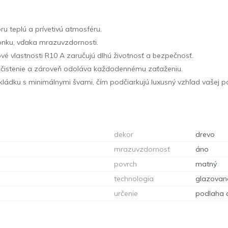
ru teplú a prívetivú atmosféru.
onku, vďaka mrazuvzdornosti.
ové vlastnosti R10 A zaručujú dlhú životnosť a bezpečnosť.
 čistenie a zároveň odoláva každodennému zaťaženiu.
kládku s minimálnymi švami, čím podčiarkujú luxusný vzhľad vašej p
dekor
drevo
mrazuvzdornosť
áno
povrch
matný
technologia
glazovan
určenie
podlaha 