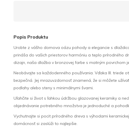
Popis Produktu
Urobte z vášho domova oázu pohody a elegancie s dlaždic
prináša do vašich priestorov harmóniu a teplo prírodného dre
dizajn, naša dlažba v bronzovej farbe s matným povrchom je 
Neobávajte sa každodenného používania. Vďaka III. triede
bezpečná. Jej mrazuvzdornosť znamená, že si môžete užívať k
podlahy alebo steny s minimálnymi švami.
Uľahčite si život s ľahkou údržbou glazovanej keramiky a nech
objednávanie potrebného množstva je jednoduché a pohodl
Vychutnajte si pocit prírodného dreva s výhodami keramick
domácnosť si zaslúži to najlepšie.