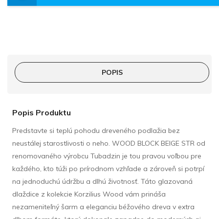
POPIS
Popis Produktu
Predstavte si teplú pohodu dreveného podlažia bez
neustálej starostlivosti o neho. WOOD BLOCK BEIGE STR od
renomovaného výrobcu Tubadzin je tou pravou voľbou pre
každého, kto túži po prírodnom vzhľade a zároveň si potrpí
na jednoduchú údržbu a dlhú životnosť. Táto glazovaná
dlaždice z kolekcie Korzilius Wood vám prináša
nezameniteľný šarm a eleganciu béžového dreva v extra