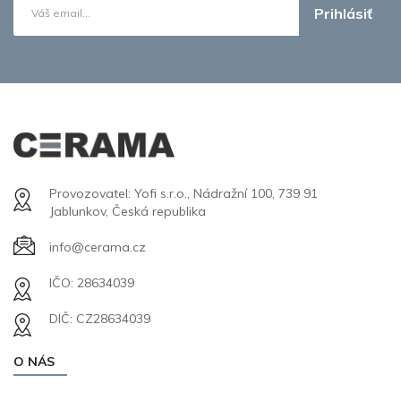
Prihlásiť
Provozovatel: Yofi s.r.o., Nádražní 100, 739 91
Jablunkov, Česká republika
info@cerama.cz
IČO: 28634039
DIČ: CZ28634039
O NÁS