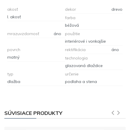
akosť
dekor
drevo
I. akosť
farba
béžová
mrazuvzdornosť
áno
použitie
interiérové i vonkajšie
povrch
rektifikácia
áno
matný
technologia
glazovaná dlaždice
typ
určenie
dlažba
podlaha a stena
SÚVISIACE PRODUKTY