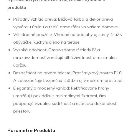
produktu
Prírodný vzhľad dreva: Béžová farba a dekor dreva
vytvárajú útulnú a teplú atmosféru vo vašom domove.
Všestranné použitie: Vhodné na podlahy aj steny, či už v
obývačke, kuchyni alebo na terase.
Vysoká odolnosť: Oteruvzdornosť triedy IV a
mrazuvzdornosť zaručujú dlhú životnosť a minimálnu
údržbu.
Bezpečnosť na prvom mieste: Protišmykový povrch R10
A zabezpečuje bezpečnú chôdzu aj v mokrom prostredí.
Elegantný a moderný vzhľad: Rektifikované hrany
umožňujú pokládku s minimálnymi škárami, čím
podporujú vizuálnu súdržnosť a estetickú dokonalosť
priestoru.
Parametre Produktu