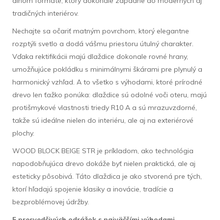
dlhom formáte, ktorý dokonale zapadne do moderných aj
tradičných interiérov.
Nechajte sa očariť matným povrchom, ktorý elegantne
rozptýli svetlo a dodá vášmu priestoru útulný charakter.
Vďaka rektifikácii majú dlaždice dokonale rovné hrany,
umožňujúce pokládku s minimálnymi škárami pre plynulý a
harmonický vzhľad. A to všetko s výhodami, ktoré prírodné
drevo len ťažko ponúka: dlaždice sú odolné voči oteru, majú
protišmykové vlastnosti triedy R10 A a sú mrazuvzdorné,
takže sú ideálne nielen do interiéru, ale aj na exteriérové
plochy.
WOOD BLOCK BEIGE STR je príkladom, ako technológia
napodobňujúca drevo dokáže byť nielen praktická, ale aj
esteticky pôsobivá. Táto dlaždica je ako stvorená pre tých,
ktorí hľadajú spojenie klasiky a inovácie, tradície a
bezproblémovej údržby.
5 presvedčivých odrážok s najväčšími výhodami