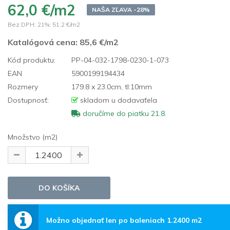
62,0 €/m2
NAŠA ZĽAVA -28%
Bez DPH: 21%:
51,2 €/m2
Katalógová cena:
85,6 €/m2
Kód produktu:
PP-04-032-1798-0230-1-073
EAN
5900199194434
Rozmery
179.8 x 23.0cm, tl:10mm
Dostupnosť:
skladom u dodavaťela
doručíme do piatku 21.8.
Množstvo (m2)
Možno objednať len po baleniach 1.2400 m2